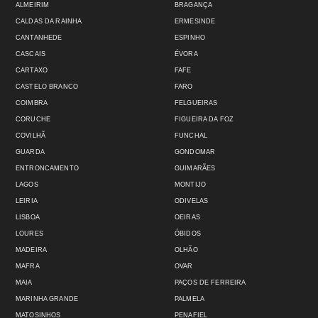
ALMEIRIM
BRAGANÇA
CALDAS DA RAINHA
ERMESINDE
CANTANHEDE
ESPINHO
CASCAIS
ÉVORA
CARTAXO
FAFE
CASTELO BRANCO
FARO
COIMBRA
FELGUEIRAS
CORUCHE
FIGUEIRA DA FOZ
COVILHÃ
FUNCHAL
GUARDA
GONDOMAR
ENTRONCAMENTO
GUIMARÃES
LAGOS
MONTIJO
LEIRIA
ODIVELAS
LISBOA
OEIRAS
LOURES
ÓBIDOS
MADEIRA
OLHÃO
MAFRA
OVAR
MAIA
PAÇOS DE FERREIRA
MARINHA GRANDE
PALMELA
MATOSINHOS
PENAFIEL