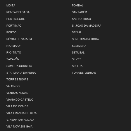
MOITA
POMBAL
PONTA DELGADA
SANTARÉM
PORTALEGRE
SANTO TIRSO
PORTIMÃO
S. JOÃO DA MADEIRA
PORTO
SEIXAL
PÓVOA DE VARZIM
SENHORA DA HORA
RIO MAIOR
SESIMBRA
RIO TINTO
SETÚBAL
SACAVÉM
SILVES
SAMORA CORREIA
SINTRA
STA. MARIA DA FEIRA
TORRES VEDRAS
TORRES NOVAS
VALONGO
VENDAS NOVAS
VIANA DO CASTELO
VILA DO CONDE
VILA FRANCA DE XIRA
V. NOVA FAMALICÃO
VILA NOVA DE GAIA