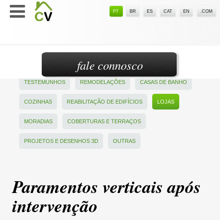
PT
BR
ES
CAT
EN
.COM
fale connosco
TESTEMUNHOS
REMODELAÇÕES
CASAS DE BANHO
COZINHAS
REABILITAÇÃO DE EDIFÍCIOS
LOJAS
MORADIAS
COBERTURAS E TERRAÇOS
PROJETOS E DESENHOS 3D
OUTRAS
Paramentos verticais após
intervenção