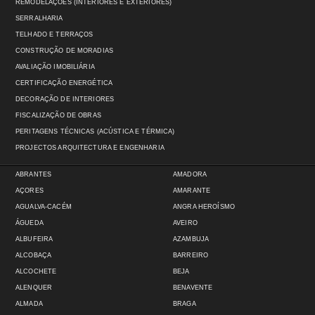
REMODELAÇÕES (INTERIORES E EXTERIORES)
SERRALHARIA
TELHADO E TERRAÇOS
CONSTRUÇÃO DE MORADIAS
AVALIAÇÃO IMOBILIÁRIA
CERTIFICAÇÃO ENERGÉTICA
DECORAÇÃO DE INTERIORES
FISCALIZAÇÃO DE OBRAS
PERITAGENS TÉCNICAS (ACÚSTICA E TÉRMICA)
PROJECTOS ARQUITECTURA E ENGENHARIA
ABRANTES
AMADORA
AÇORES
AMARANTE
AGUALVA-CACÉM
ANGRA HEROÍSMO
ÁGUEDA
AVEIRO
ALBUFEIRA
AZAMBUJA
ALCOBAÇA
BARREIRO
ALCOCHETE
BEJA
ALENQUER
BENAVENTE
ALMADA
BRAGA