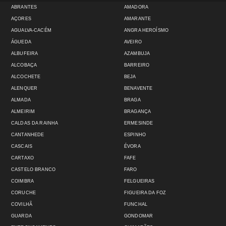
ABRANTES
AMADORA
AÇORES
AMARANTE
AGUALVA-CACÉM
ANGRA HEROÍSMO
ÁGUEDA
AVEIRO
ALBUFEIRA
AZAMBUJA
ALCOBAÇA
BARREIRO
ALCOCHETE
BEJA
ALENQUER
BENAVENTE
ALMADA
BRAGA
ALMEIRIM
BRAGANÇA
CALDAS DA RAINHA
ERMESINDE
CANTANHEDE
ESPINHO
CASCAIS
ÉVORA
CARTAXO
FAFE
CASTELO BRANCO
FARO
COIMBRA
FELGUEIRAS
CORUCHE
FIGUEIRA DA FOZ
COVILHÃ
FUNCHAL
GUARDA
GONDOMAR