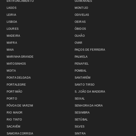
ENTRONCAMENTO
GUIMARÃES
LAGOS
MONTIJO
LEIRIA
ODIVELAS
LISBOA
OEIRAS
LOURES
ÓBIDOS
MADEIRA
OLHÃO
MAFRA
OVAR
MAIA
PAÇOS DE FERREIRA
MARINHA GRANDE
PALMELA
MATOSINHOS
PENAFIEL
MOITA
POMBAL
PONTA DELGADA
SANTARÉM
PORTALEGRE
SANTO TIRSO
PORTIMÃO
S. JOÃO DA MADEIRA
PORTO
SEIXAL
PÓVOA DE VARZIM
SENHORA DA HORA
RIO MAIOR
SESIMBRA
RIO TINTO
SETÚBAL
SACAVÉM
SILVES
SAMORA CORREIA
SINTRA