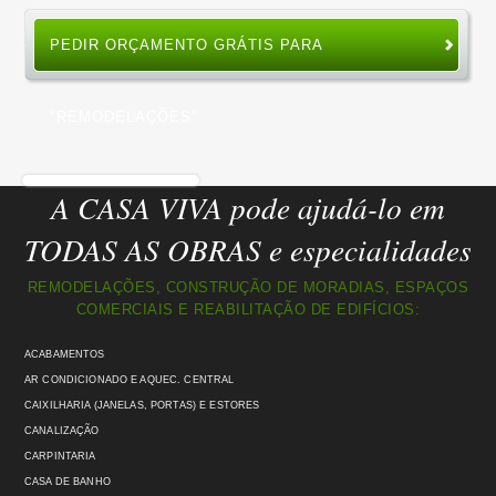
PEDIR ORÇAMENTO GRÁTIS PARA
"REMODELAÇÕES"
A CASA VIVA pode ajudá-lo em
TODAS AS OBRAS e especialidades
REMODELAÇÕES, CONSTRUÇÃO DE MORADIAS, ESPAÇOS
COMERCIAIS E REABILITAÇÃO DE EDIFÍCIOS:
ACABAMENTOS
AR CONDICIONADO E AQUEC. CENTRAL
CAIXILHARIA (JANELAS, PORTAS) E ESTORES
CANALIZAÇÃO
CARPINTARIA
CASA DE BANHO