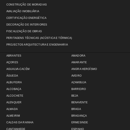
CONSTRUÇÃO DE MORADIAS
AVALIAÇÃO IMOBILIÁRIA
CERTIFICAÇÃO ENERGÉTICA
DECORAÇÃO DE INTERIORES
FISCALIZAÇÃO DE OBRAS
PERITAGENS TÉCNICAS (ACÚSTICA E TÉRMICA)
PROJECTOS ARQUITECTURA E ENGENHARIA
ABRANTES
AMADORA
AÇORES
AMARANTE
AGUALVA-CACÉM
ANGRA HEROÍSMO
ÁGUEDA
AVEIRO
ALBUFEIRA
AZAMBUJA
ALCOBAÇA
BARREIRO
ALCOCHETE
BEJA
ALENQUER
BENAVENTE
ALMADA
BRAGA
ALMEIRIM
BRAGANÇA
CALDAS DA RAINHA
ERMESINDE
CANTANHEDE
ESPINHO