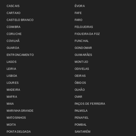
CASCAIS
ÉVORA
CARTAXO
FAFE
CASTELO BRANCO
FARO
COIMBRA
FELGUEIRAS
CORUCHE
FIGUEIRA DA FOZ
COVILHÃ
FUNCHAL
GUARDA
GONDOMAR
ENTRONCAMENTO
GUIMARÃES
LAGOS
MONTIJO
LEIRIA
ODIVELAS
LISBOA
OEIRAS
LOURES
ÓBIDOS
MADEIRA
OLHÃO
MAFRA
OVAR
MAIA
PAÇOS DE FERREIRA
MARINHA GRANDE
PALMELA
MATOSINHOS
PENAFIEL
MOITA
POMBAL
PONTA DELGADA
SANTARÉM