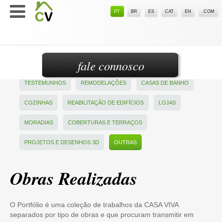
PT
BR
ES
CAT
EN
.COM
fale connosco
TESTEMUNHOS
REMODELAÇÕES
CASAS DE BANHO
COZINHAS
REABILITAÇÃO DE EDIFÍCIOS
LOJAS
MORADIAS
COBERTURAS E TERRAÇOS
PROJETOS E DESENHOS 3D
OUTRAS
Obras Realizadas
O Portfólio é uma coleção de trabalhos da CASA VIVA
separados por tipo de obras e que procuram transmitir em