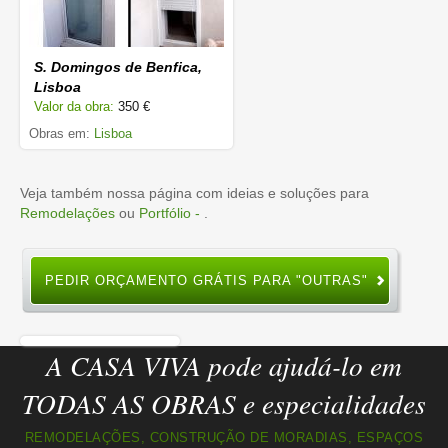
S. Domingos de Benfica,
Lisboa
Valor da obra:
350 €
Obras em:
Lisboa
Veja também nossa página com ideias e soluções para
Remodelações
ou
Portfólio -
.
PEDIR ORÇAMENTO GRÁTIS PARA "OUTRAS"
A CASA VIVA pode ajudá-lo em
TODAS AS OBRAS e especialidades
REMODELAÇÕES, CONSTRUÇÃO DE MORADIAS, ESPAÇOS