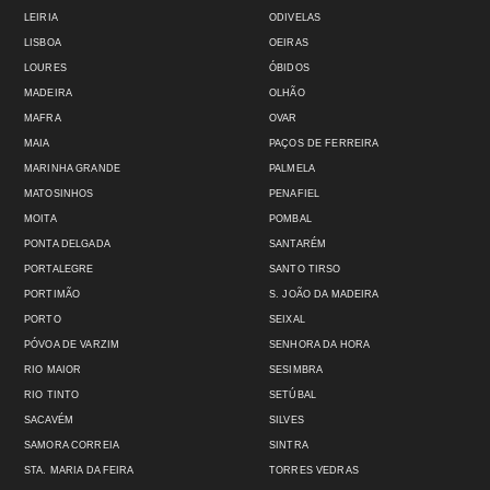
LEIRIA
ODIVELAS
LISBOA
OEIRAS
LOURES
ÓBIDOS
MADEIRA
OLHÃO
MAFRA
OVAR
MAIA
PAÇOS DE FERREIRA
MARINHA GRANDE
PALMELA
MATOSINHOS
PENAFIEL
MOITA
POMBAL
PONTA DELGADA
SANTARÉM
PORTALEGRE
SANTO TIRSO
PORTIMÃO
S. JOÃO DA MADEIRA
PORTO
SEIXAL
PÓVOA DE VARZIM
SENHORA DA HORA
RIO MAIOR
SESIMBRA
RIO TINTO
SETÚBAL
SACAVÉM
SILVES
SAMORA CORREIA
SINTRA
STA. MARIA DA FEIRA
TORRES VEDRAS