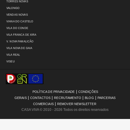
TORRES NOVAS
VALONGO
VENDAS NOVAS
VIANA DO CASTELO
VILA DO CONDE
VILA FRANCA DE XIRA
V. NOVA FAMALICÃO
VILA NOVA DE GAIA
VILA REAL
VISEU
|
POLÍTICA DE PRIVACIDADE
CONDIÇÕES
|
|
|
|
GERAIS
CONTACTOS
RECRUTAMENTO
BLOG
PARCERIAS
|
COMERCIAIS
REMOVER NEWSLETTER
CASA VIVA
© 2010 - 2026 Todos os direitos reservados