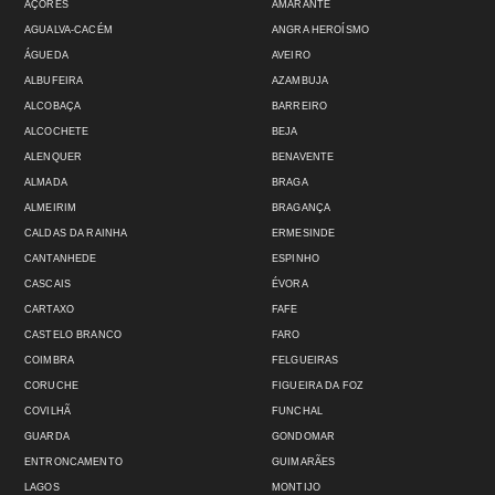
AÇORES
AMARANTE
AGUALVA-CACÉM
ANGRA HEROÍSMO
ÁGUEDA
AVEIRO
ALBUFEIRA
AZAMBUJA
ALCOBAÇA
BARREIRO
ALCOCHETE
BEJA
ALENQUER
BENAVENTE
ALMADA
BRAGA
ALMEIRIM
BRAGANÇA
CALDAS DA RAINHA
ERMESINDE
CANTANHEDE
ESPINHO
CASCAIS
ÉVORA
CARTAXO
FAFE
CASTELO BRANCO
FARO
COIMBRA
FELGUEIRAS
CORUCHE
FIGUEIRA DA FOZ
COVILHÃ
FUNCHAL
GUARDA
GONDOMAR
ENTRONCAMENTO
GUIMARÃES
LAGOS
MONTIJO