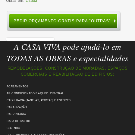
Obras em:
Lisboa
PEDIR ORÇAMENTO GRÁTIS PARA "OUTRAS"
A CASA VIVA pode ajudá-lo em
TODAS AS OBRAS e especialidades
REMODELAÇÕES, CONSTRUÇÃO DE MORADIAS, ESPAÇOS
COMERCIAIS E REABILITAÇÃO DE EDIFÍCIOS:
ACABAMENTOS
AR CONDICIONADO E AQUEC. CENTRAL
CAIXILHARIA (JANELAS, PORTAS) E ESTORES
CANALIZAÇÃO
CARPINTARIA
CASA DE BANHO
COZINHA