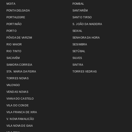
MOITA
POMBAL
PONTA DELGADA
SANTARÉM
PORTALEGRE
SANTO TIRSO
PORTIMÃO
S. JOÃO DA MADEIRA
PORTO
SEIXAL
PÓVOA DE VARZIM
SENHORA DA HORA
RIO MAIOR
SESIMBRA
RIO TINTO
SETÚBAL
SACAVÉM
SILVES
SAMORA CORREIA
SINTRA
STA. MARIA DA FEIRA
TORRES VEDRAS
TORRES NOVAS
VALONGO
VENDAS NOVAS
VIANA DO CASTELO
VILA DO CONDE
VILA FRANCA DE XIRA
V. NOVA FAMALICÃO
VILA NOVA DE GAIA