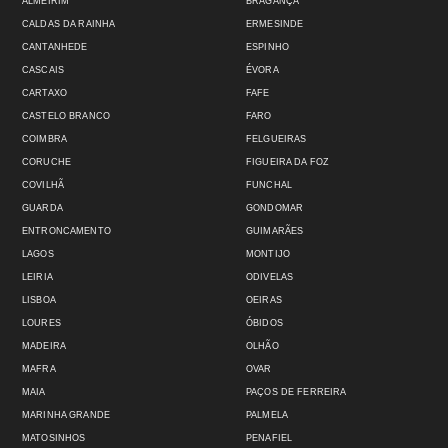
ALMEIRIM
BRAGANÇA
CALDAS DA RAINHA
ERMESINDE
CANTANHEDE
ESPINHO
CASCAIS
ÉVORA
CARTAXO
FAFE
CASTELO BRANCO
FARO
COIMBRA
FELGUEIRAS
CORUCHE
FIGUEIRA DA FOZ
COVILHÃ
FUNCHAL
GUARDA
GONDOMAR
ENTRONCAMENTO
GUIMARÃES
LAGOS
MONTIJO
LEIRIA
ODIVELAS
LISBOA
OEIRAS
LOURES
ÓBIDOS
MADEIRA
OLHÃO
MAFRA
OVAR
MAIA
PAÇOS DE FERREIRA
MARINHA GRANDE
PALMELA
MATOSINHOS
PENAFIEL