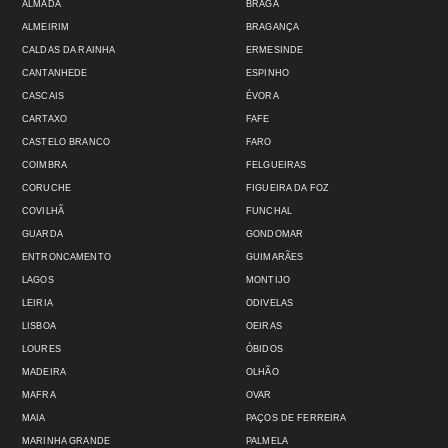
ALMADA
BRAGA
ALMEIRIM
BRAGANÇA
CALDAS DA RAINHA
ERMESINDE
CANTANHEDE
ESPINHO
CASCAIS
ÉVORA
CARTAXO
FAFE
CASTELO BRANCO
FARO
COIMBRA
FELGUEIRAS
CORUCHE
FIGUEIRA DA FOZ
COVILHÃ
FUNCHAL
GUARDA
GONDOMAR
ENTRONCAMENTO
GUIMARÃES
LAGOS
MONTIJO
LEIRIA
ODIVELAS
LISBOA
OEIRAS
LOURES
ÓBIDOS
MADEIRA
OLHÃO
MAFRA
OVAR
MAIA
PAÇOS DE FERREIRA
MARINHA GRANDE
PALMELA