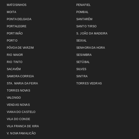
MATOSINHOS
PENAFIEL
MOITA
POMBAL
PONTA DELGADA
SANTARÉM
PORTALEGRE
SANTO TIRSO
PORTIMÃO
S. JOÃO DA MADEIRA
PORTO
SEIXAL
PÓVOA DE VARZIM
SENHORA DA HORA
RIO MAIOR
SESIMBRA
RIO TINTO
SETÚBAL
SACAVÉM
SILVES
SAMORA CORREIA
SINTRA
STA. MARIA DA FEIRA
TORRES VEDRAS
TORRES NOVAS
VALONGO
VENDAS NOVAS
VIANA DO CASTELO
VILA DO CONDE
VILA FRANCA DE XIRA
V. NOVA FAMALICÃO