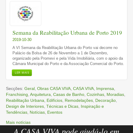
Semana da Reabilitação Urbana de Porto 2019
2019-10-30
A VI Semana da Reabilitação Urbana do Porto vai decorre no
Palácio da Bolsa de 26 de Novembro a 1 de Dezembro,
organizado pela Promevi e pela Vida Imobiliária, com o apoio da
Câmara Municipal do Porto e da Associação Comercial do Porto.
LER MAIS
Secções:
Geral
,
Obras CASA VIVA
,
CASA VIVA
,
Imprensa
,
Franchising
,
Arquitetura
,
Casas de Banho
,
Cozinhas
,
Moradias
,
Reabilitação Urbana
,
Edifícios
,
Remodelações
,
Decoração
,
Design de Interiores
,
Técnicas e Dicas
,
Inspiração e
Tendências
,
Notícias
,
Eventos
Mais notícias
A CASA VIVA pode ajudá-lo em