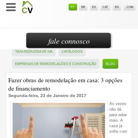
PT
BR
ES
CAT
EN
.COM
fale connosco
TAXA REDUZIDA DE IVA
CATÁLOGOS
EMPRESAS DE REMODELAÇÕES E CONSTRUÇÃO
BLOG
Fazer obras de remodelação em casa: 3 opções
de financiamento
Segunda-feira, 23 de Janeiro de 2017
Às vezes
não dá
para adiar
mais. A
casa já
sofre com