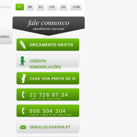
ZINHAS
PT
BR
ES
CAT
EN
.COM
fale connosco
atendimento nacional
ISING
ORÇAMENTO GRÁTIS
CRÉDITO
REMODELAÇÕES
CASA VIVA PERTO DE SI
21 726 87 34
rede fixa nacional
808 304 304
custo rede fixa nacional
GERAL@CASAVIVA.PT