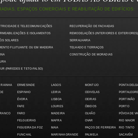
DIAS, ESPAÇOS COMERCIAIS E REABILITAÇÃO DE EDIFÍCIOS:
CTRICIDADE E TELECOMUNICAÇÕES
RECUPERAÇÃO DE FACHADAS
RMEABILIZAÇÕES E ISOLAMENTOS
REMODELAÇÕES (INTERIORES E EXTERIORES
ÉIS SOLARES
SERRALHARIA
MENTO FLUTUANTE OU EM MADEIRA
TELHADO E TERRAÇOS
INA
CONSTRUÇÃO DE MORADIAS
TURA
UR (PAREDES E TETO-FALSO)
 RAINHA
ERMESINDE
LAGOS
MONTIJO
PONTA DELG
DE
ESPINHO
LEIRIA
ODIVELAS
PORTALEGR
ÉVORA
LISBOA
OEIRAS
PORTIMÃO
FAFE
LOURES
ÓBIDOS
PORTO
BRANCO
FARO
MADEIRA
OLHÃO
PÓVOA DE V
FELGUEIRAS
MAFRA
OVAR
RIO MAIOR
FIGUEIRA DA FOZ
MAIA
PAÇOS DE FERREIRA
RIO TINTO
FUNCHAL
MARINHA GRANDE
PALMELA
SACAVÉM