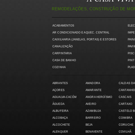
REMODELAÇÕES, CONSTRUÇÃO DE MORA
ACABAMENTOS
ELE
AR CONDICIONADO E AQUEC. CENTRAL
IMPE
CAIXILHARIA (JANELAS, PORTAS) E ESTORES
PAIN
CANALIZAÇÃO
PAVI
CARPINTARIA
PISC
CASA DE BANHO
PIN
COZINHA
PLAD
ABRANTES
AMADORA
CALDAS DA
AÇORES
AMARANTE
CANTANHE
AGUALVA-CACÉM
ANGRA HEROÍSMO
CASCAIS
ÁGUEDA
AVEIRO
CARTAXO
ALBUFEIRA
AZAMBUJA
CASTELO 
ALCOBAÇA
BARREIRO
COIMBRA
ALCOCHETE
BEJA
CORUCHE
ALENQUER
BENAVENTE
COVILHÃ