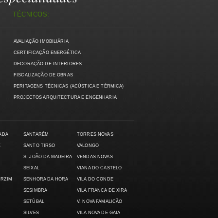
TÉCNICOS:
AVALIAÇÃO IMOBILIÁRIA
)
CERTIFICAÇÃO ENERGÉTICA
DECORAÇÃO DE INTERIORES
FISCALIZAÇÃO DE OBRAS
PERITAGENS TÉCNICAS (ACÚSTICA E TÉRMICA)
PROJECTOS ARQUITECTURA E ENGENHARIA
ADA
SANTARÉM
TORRES NOVAS
E
SANTO TIRSO
VALONGO
S. JOÃO DA MADEIRA
VENDAS NOVAS
SEIXAL
VIANA DO CASTELO
ARZIM
SENHORA DA HORA
VILA DO CONDE
SESIMBRA
VILA FRANCA DE XIRA
SETÚBAL
V. NOVA FAMALICÃO
SILVES
VILA NOVA DE GAIA