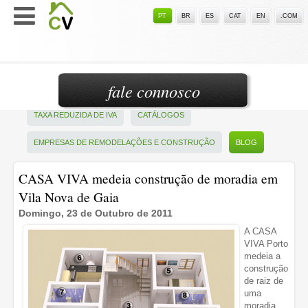
PT
BR
ES
CAT
EN
.COM
fale connosco
TAXA REDUZIDA DE IVA
CATÁLOGOS
EMPRESAS DE REMODELAÇÕES E CONSTRUÇÃO
BLOG
CASA VIVA medeia construção de moradia em
Vila Nova de Gaia
Domingo, 23 de Outubro de 2011
A CASA
VIVA Porto
medeia a
construção
de raiz de
uma
moradia