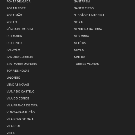
PONTA DELGADA
SANTARÉM
PORTALEGRE
SANTO TIRSO
PORTIMÃO
S. JOÃO DA MADEIRA
PORTO
SEIXAL
PÓVOA DE VARZIM
SENHORA DA HORA
RIO MAIOR
SESIMBRA
RIO TINTO
SETÚBAL
SACAVÉM
SILVES
SAMORA CORREIA
SINTRA
STA. MARIA DA FEIRA
TORRES VEDRAS
TORRES NOVAS
VALONGO
VENDAS NOVAS
VIANA DO CASTELO
VILA DO CONDE
VILA FRANCA DE XIRA
V. NOVA FAMALICÃO
VILA NOVA DE GAIA
VILA REAL
VISEU