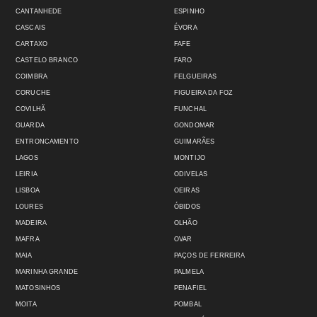
CANTANHEDE
ESPINHO
CASCAIS
ÉVORA
CARTAXO
FAFE
CASTELO BRANCO
FARO
COIMBRA
FELGUEIRAS
CORUCHE
FIGUEIRA DA FOZ
COVILHÃ
FUNCHAL
GUARDA
GONDOMAR
ENTRONCAMENTO
GUIMARÃES
LAGOS
MONTIJO
LEIRIA
ODIVELAS
LISBOA
OEIRAS
LOURES
ÓBIDOS
MADEIRA
OLHÃO
MAFRA
OVAR
MAIA
PAÇOS DE FERREIRA
MARINHA GRANDE
PALMELA
MATOSINHOS
PENAFIEL
MOITA
POMBAL