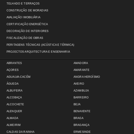
TELHADO E TERRAÇOS
CONSTRUÇÃO DE MORADIAS
AVALIAÇÃO IMOBILIÁRIA
CERTIFICAÇÃO ENERGÉTICA
DECORAÇÃO DE INTERIORES
FISCALIZAÇÃO DE OBRAS
PERITAGENS TÉCNICAS (ACÚSTICA E TÉRMICA)
PROJECTOS ARQUITECTURA E ENGENHARIA
ABRANTES
AMADORA
AÇORES
AMARANTE
AGUALVA-CACÉM
ANGRA HEROÍSMO
ÁGUEDA
AVEIRO
ALBUFEIRA
AZAMBUJA
ALCOBAÇA
BARREIRO
ALCOCHETE
BEJA
ALENQUER
BENAVENTE
ALMADA
BRAGA
ALMEIRIM
BRAGANÇA
CALDAS DA RAINHA
ERMESINDE