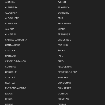
ÁGUEDA
AVEIRO
ALBUFEIRA
AZAMBUJA
ALCOBAÇA
BARREIRO
ALCOCHETE
BEJA
ALENQUER
BENAVENTE
ALMADA
BRAGA
ALMEIRIM
BRAGANÇA
CALDAS DA RAINHA
ERMESINDE
CANTANHEDE
ESPINHO
CASCAIS
ÉVORA
CARTAXO
FAFE
CASTELO BRANCO
FARO
COIMBRA
FELGUEIRAS
CORUCHE
FIGUEIRA DA FOZ
COVILHÃ
FUNCHAL
GUARDA
GONDOMAR
ENTRONCAMENTO
GUIMARÃES
LAGOS
MONTIJO
LEIRIA
ODIVELAS
LISBOA
OEIRAS