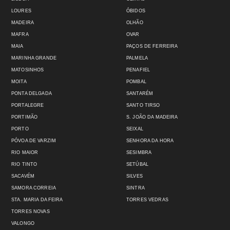
LOURES
ÓBIDOS
MADEIRA
OLHÃO
MAFRA
OVAR
MAIA
PAÇOS DE FERREIRA
MARINHA GRANDE
PALMELA
MATOSINHOS
PENAFIEL
MOITA
POMBAL
PONTA DELGADA
SANTARÉM
PORTALEGRE
SANTO TIRSO
PORTIMÃO
S. JOÃO DA MADEIRA
PORTO
SEIXAL
PÓVOA DE VARZIM
SENHORA DA HORA
RIO MAIOR
SESIMBRA
RIO TINTO
SETÚBAL
SACAVÉM
SILVES
SAMORA CORREIA
SINTRA
STA. MARIA DA FEIRA
TORRES VEDRAS
TORRES NOVAS
VALONGO