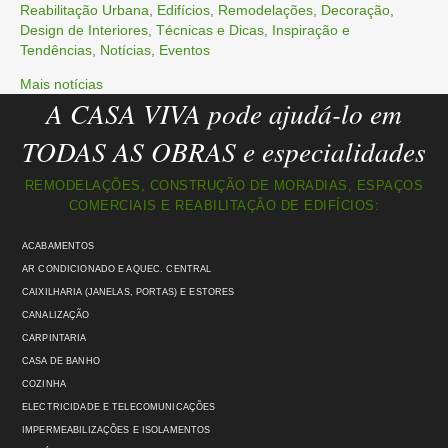
Reabilitação Urbana
,
Edifícios
,
Remodelações
,
Decoração
,
Design de Interiores
,
Técnicas e Dicas
,
Inspiração e
Tendências
,
Notícias
,
Eventos
Mais notícias
A CASA VIVA pode ajudá-lo em
TODAS AS OBRAS e especialidades
REMODELAÇÕES, CONSTRUÇÃO DE MORADIAS, ESPAÇOS
COMERCIAIS E REABILITAÇÃO DE EDIFÍCIOS:
ACABAMENTOS
AR CONDICIONADO E AQUEC. CENTRAL
CAIXILHARIA (JANELAS, PORTAS) E ESTORES
CANALIZAÇÃO
CARPINTARIA
CASA DE BANHO
COZINHA
ELECTRICIDADE E TELECOMUNICAÇÕES
IMPERMEABILIZAÇÕES E ISOLAMENTOS