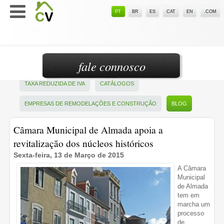
PT
BR
ES
CAT
EN
.COM
fale connosco
TAXA REDUZIDA DE IVA
CATÁLOGOS
EMPRESAS DE REMODELAÇÕES E CONSTRUÇÃO
BLOG
Câmara Municipal de Almada apoia a
revitalização dos núcleos históricos
Sexta-feira, 13 de Março de 2015
A Câmara
Municipal
de Almada
tem em
marcha um
processo
de