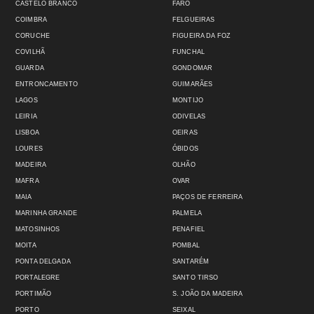
CASTELO BRANCO
FARO
COIMBRA
FELGUEIRAS
CORUCHE
FIGUEIRA DA FOZ
COVILHÃ
FUNCHAL
GUARDA
GONDOMAR
ENTRONCAMENTO
GUIMARÃES
LAGOS
MONTIJO
LEIRIA
ODIVELAS
LISBOA
OEIRAS
LOURES
ÓBIDOS
MADEIRA
OLHÃO
MAFRA
OVAR
MAIA
PAÇOS DE FERREIRA
MARINHA GRANDE
PALMELA
MATOSINHOS
PENAFIEL
MOITA
POMBAL
PONTA DELGADA
SANTARÉM
PORTALEGRE
SANTO TIRSO
PORTIMÃO
S. JOÃO DA MADEIRA
PORTO
SEIXAL