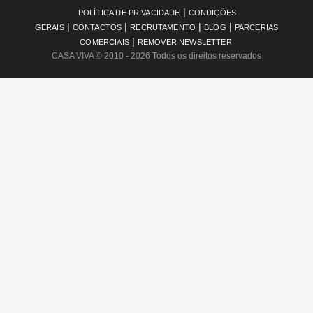
|
POLÍTICA DE PRIVACIDADE
CONDIÇÕES
|
|
|
|
GERAIS
CONTACTOS
RECRUTAMENTO
BLOG
PARCERIAS
|
COMERCIAIS
REMOVER NEWSLETTER
CASA VIVA
© 2010 - 2026 Todos os direitos reservados