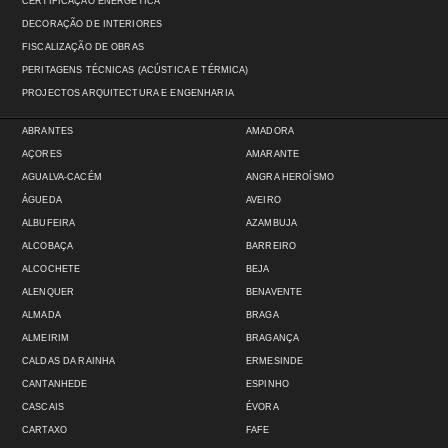
CERTIFICAÇÃO ENERGÉTICA
DECORAÇÃO DE INTERIORES
FISCALIZAÇÃO DE OBRAS
PERITAGENS TÉCNICAS (ACÚSTICA E TÉRMICA)
PROJECTOS ARQUITECTURA E ENGENHARIA
ABRANTES
AMADORA
AÇORES
AMARANTE
AGUALVA-CACÉM
ANGRA HEROÍSMO
ÁGUEDA
AVEIRO
ALBUFEIRA
AZAMBUJA
ALCOBAÇA
BARREIRO
ALCOCHETE
BEJA
ALENQUER
BENAVENTE
ALMADA
BRAGA
ALMEIRIM
BRAGANÇA
CALDAS DA RAINHA
ERMESINDE
CANTANHEDE
ESPINHO
CASCAIS
ÉVORA
CARTAXO
FAFE