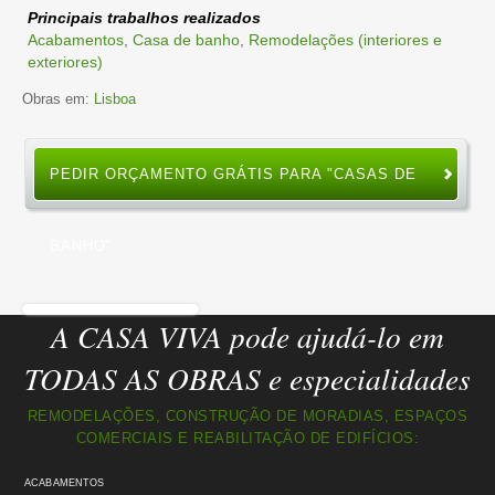
Principais trabalhos realizados
Acabamentos
,
Casa de banho
,
Remodelações (interiores e
exteriores)
Obras em:
Lisboa
PEDIR ORÇAMENTO GRÁTIS PARA "CASAS DE
BANHO"
A CASA VIVA pode ajudá-lo em
TODAS AS OBRAS e especialidades
REMODELAÇÕES, CONSTRUÇÃO DE MORADIAS, ESPAÇOS
COMERCIAIS E REABILITAÇÃO DE EDIFÍCIOS:
ACABAMENTOS