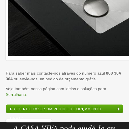
Para saber mais contacte-nos através do número azul
808 304
304
ou envie-nos um pedido de orçamento grátis.
Veja também nossa página com ideias e soluções para
Serralharia
.
PRETENDO FAZER UM PEDIDO DE ORÇAMENTO
GRÁTIS
A CASA VIVA pode ajudá-lo em