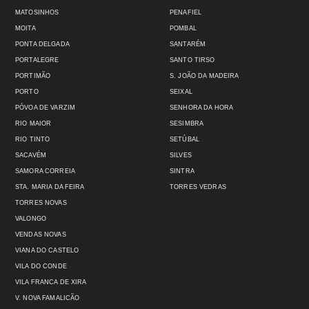
MATOSINHOS
PENAFIEL
MOITA
POMBAL
PONTA DELGADA
SANTARÉM
PORTALEGRE
SANTO TIRSO
PORTIMÃO
S. JOÃO DA MADEIRA
PORTO
SEIXAL
PÓVOA DE VARZIM
SENHORA DA HORA
RIO MAIOR
SESIMBRA
RIO TINTO
SETÚBAL
SACAVÉM
SILVES
SAMORA CORREIA
SINTRA
STA. MARIA DA FEIRA
TORRES VEDRAS
TORRES NOVAS
VALONGO
VENDAS NOVAS
VIANA DO CASTELO
VILA DO CONDE
VILA FRANCA DE XIRA
V. NOVA FAMALICÃO