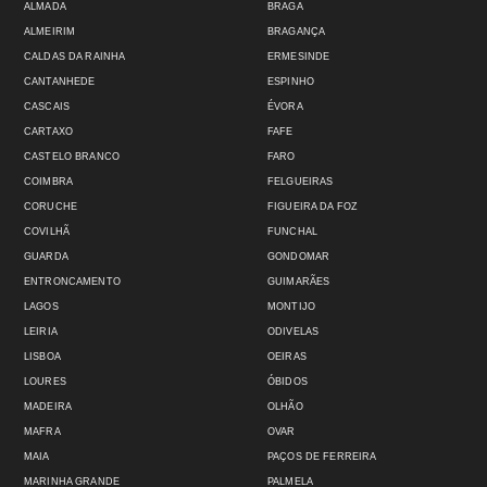
ALMADA
BRAGA
ALMEIRIM
BRAGANÇA
CALDAS DA RAINHA
ERMESINDE
CANTANHEDE
ESPINHO
CASCAIS
ÉVORA
CARTAXO
FAFE
CASTELO BRANCO
FARO
COIMBRA
FELGUEIRAS
CORUCHE
FIGUEIRA DA FOZ
COVILHÃ
FUNCHAL
GUARDA
GONDOMAR
ENTRONCAMENTO
GUIMARÃES
LAGOS
MONTIJO
LEIRIA
ODIVELAS
LISBOA
OEIRAS
LOURES
ÓBIDOS
MADEIRA
OLHÃO
MAFRA
OVAR
MAIA
PAÇOS DE FERREIRA
MARINHA GRANDE
PALMELA