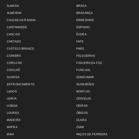
ALMADA
BRAGA
ALMEIRIM
BRAGANÇA
CALDAS DA RAINHA
ERMESINDE
CANTANHEDE
ESPINHO
CASCAIS
ÉVORA
CARTAXO
FAFE
CASTELO BRANCO
FARO
COIMBRA
FELGUEIRAS
CORUCHE
FIGUEIRA DA FOZ
COVILHÃ
FUNCHAL
GUARDA
GONDOMAR
ENTRONCAMENTO
GUIMARÃES
LAGOS
MONTIJO
LEIRIA
ODIVELAS
LISBOA
OEIRAS
LOURES
ÓBIDOS
MADEIRA
OLHÃO
MAFRA
OVAR
MAIA
PAÇOS DE FERREIRA