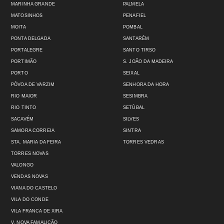
MARINHA GRANDE
PALMELA
MATOSINHOS
PENAFIEL
MOITA
POMBAL
PONTA DELGADA
SANTARÉM
PORTALEGRE
SANTO TIRSO
PORTIMÃO
S. JOÃO DA MADEIRA
PORTO
SEIXAL
PÓVOA DE VARZIM
SENHORA DA HORA
RIO MAIOR
SESIMBRA
RIO TINTO
SETÚBAL
SACAVÉM
SILVES
SAMORA CORREIA
SINTRA
STA. MARIA DA FEIRA
TORRES VEDRAS
TORRES NOVAS
VALONGO
VENDAS NOVAS
VIANA DO CASTELO
VILA DO CONDE
VILA FRANCA DE XIRA
V. NOVA FAMALICÃO