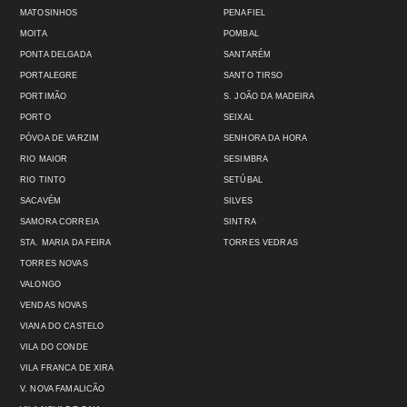
MATOSINHOS
PENAFIEL
MOITA
POMBAL
PONTA DELGADA
SANTARÉM
PORTALEGRE
SANTO TIRSO
PORTIMÃO
S. JOÃO DA MADEIRA
PORTO
SEIXAL
PÓVOA DE VARZIM
SENHORA DA HORA
RIO MAIOR
SESIMBRA
RIO TINTO
SETÚBAL
SACAVÉM
SILVES
SAMORA CORREIA
SINTRA
STA. MARIA DA FEIRA
TORRES VEDRAS
TORRES NOVAS
VALONGO
VENDAS NOVAS
VIANA DO CASTELO
VILA DO CONDE
VILA FRANCA DE XIRA
V. NOVA FAMALICÃO