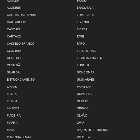
ALMADA
BRAGA
ALMEIRIM
BRAGANÇA
CALDAS DA RAINHA
ERMESINDE
CANTANHEDE
ESPINHO
CASCAIS
ÉVORA
CARTAXO
FAFE
CASTELO BRANCO
FARO
COIMBRA
FELGUEIRAS
CORUCHE
FIGUEIRA DA FOZ
COVILHÃ
FUNCHAL
GUARDA
GONDOMAR
ENTRONCAMENTO
GUIMARÃES
LAGOS
MONTIJO
LEIRIA
ODIVELAS
LISBOA
OEIRAS
LOURES
ÓBIDOS
MADEIRA
OLHÃO
MAFRA
OVAR
MAIA
PAÇOS DE FERREIRA
MARINHA GRANDE
PALMELA