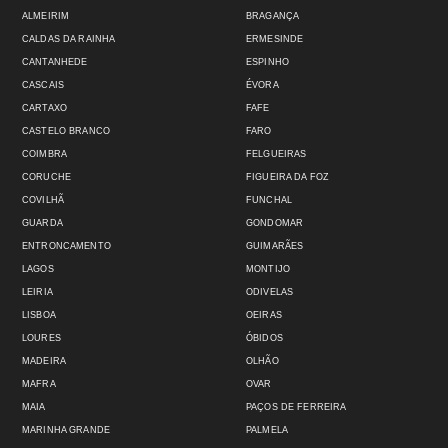
ALMEIRIM
BRAGANÇA
CALDAS DA RAINHA
ERMESINDE
CANTANHEDE
ESPINHO
CASCAIS
ÉVORA
CARTAXO
FAFE
CASTELO BRANCO
FARO
COIMBRA
FELGUEIRAS
CORUCHE
FIGUEIRA DA FOZ
COVILHÃ
FUNCHAL
GUARDA
GONDOMAR
ENTRONCAMENTO
GUIMARÃES
LAGOS
MONTIJO
LEIRIA
ODIVELAS
LISBOA
OEIRAS
LOURES
ÓBIDOS
MADEIRA
OLHÃO
MAFRA
OVAR
MAIA
PAÇOS DE FERREIRA
MARINHA GRANDE
PALMELA