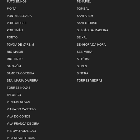
MATOSINHOS
PENAFIEL
MOITA
POMBAL
PONTA DELGADA
SANTARÉM
PORTALEGRE
SANTO TIRSO
PORTIMÃO
S. JOÃO DA MADEIRA
PORTO
SEIXAL
PÓVOA DE VARZIM
SENHORA DA HORA
RIO MAIOR
SESIMBRA
RIO TINTO
SETÚBAL
SACAVÉM
SILVES
SAMORA CORREIA
SINTRA
STA. MARIA DA FEIRA
TORRES VEDRAS
TORRES NOVAS
VALONGO
VENDAS NOVAS
VIANA DO CASTELO
VILA DO CONDE
VILA FRANCA DE XIRA
V. NOVA FAMALICÃO
VILA NOVA DE GAIA