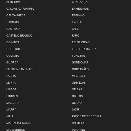
ALMEIRIM
BRAGANÇA
CALDAS DA RAINHA
ERMESINDE
CANTANHEDE
ESPINHO
CASCAIS
ÉVORA
CARTAXO
FAFE
CASTELO BRANCO
FARO
COIMBRA
FELGUEIRAS
CORUCHE
FIGUEIRA DA FOZ
COVILHÃ
FUNCHAL
GUARDA
GONDOMAR
ENTRONCAMENTO
GUIMARÃES
LAGOS
MONTIJO
LEIRIA
ODIVELAS
LISBOA
OEIRAS
LOURES
ÓBIDOS
MADEIRA
OLHÃO
MAFRA
OVAR
MAIA
PAÇOS DE FERREIRA
MARINHA GRANDE
PALMELA
MATOSINHOS
PENAFIEL