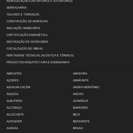
REMODELAÇÕES (INTERIORES E EXTERIORES)
SERRALHARIA
TELHADO E TERRAÇOS
CONSTRUÇÃO DE MORADIAS
AVALIAÇÃO IMOBILIÁRIA
CERTIFICAÇÃO ENERGÉTICA
DECORAÇÃO DE INTERIORES
FISCALIZAÇÃO DE OBRAS
PERITAGENS TÉCNICAS (ACÚSTICA E TÉRMICA)
PROJECTOS ARQUITECTURA E ENGENHARIA
ABRANTES
AMADORA
AÇORES
AMARANTE
AGUALVA-CACÉM
ANGRA HEROÍSMO
ÁGUEDA
AVEIRO
ALBUFEIRA
AZAMBUJA
ALCOBAÇA
BARREIRO
ALCOCHETE
BEJA
ALENQUER
BENAVENTE
ALMADA
BRAGA