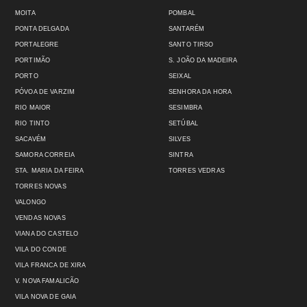
MOITA
POMBAL
PONTA DELGADA
SANTARÉM
PORTALEGRE
SANTO TIRSO
PORTIMÃO
S. JOÃO DA MADEIRA
PORTO
SEIXAL
PÓVOA DE VARZIM
SENHORA DA HORA
RIO MAIOR
SESIMBRA
RIO TINTO
SETÚBAL
SACAVÉM
SILVES
SAMORA CORREIA
SINTRA
STA. MARIA DA FEIRA
TORRES VEDRAS
TORRES NOVAS
VALONGO
VENDAS NOVAS
VIANA DO CASTELO
VILA DO CONDE
VILA FRANCA DE XIRA
V. NOVA FAMALICÃO
VILA NOVA DE GAIA