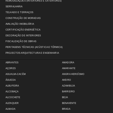
REMODELAÇÕES (INTERIORES E EXTERIORES)
SERRALHARIA
TELHADO E TERRAÇOS
CONSTRUÇÃO DE MORADIAS
AVALIAÇÃO IMOBILIÁRIA
CERTIFICAÇÃO ENERGÉTICA
DECORAÇÃO DE INTERIORES
FISCALIZAÇÃO DE OBRAS
PERITAGENS TÉCNICAS (ACÚSTICA E TÉRMICA)
PROJECTOS ARQUITECTURA E ENGENHARIA
ABRANTES
AMADORA
AÇORES
AMARANTE
AGUALVA-CACÉM
ANGRA HEROÍSMO
ÁGUEDA
AVEIRO
ALBUFEIRA
AZAMBUJA
ALCOBAÇA
BARREIRO
ALCOCHETE
BEJA
ALENQUER
BENAVENTE
ALMADA
BRAGA