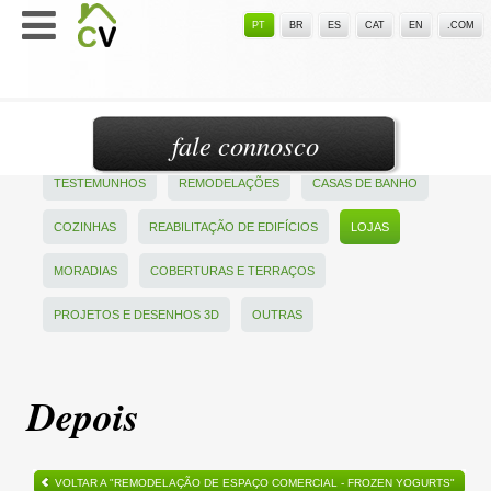
PT
BR
ES
CAT
EN
.COM
fale connosco
TESTEMUNHOS
REMODELAÇÕES
CASAS DE BANHO
COZINHAS
REABILITAÇÃO DE EDIFÍCIOS
LOJAS
MORADIAS
COBERTURAS E TERRAÇOS
PROJETOS E DESENHOS 3D
OUTRAS
Depois
VOLTAR A "REMODELAÇÃO DE ESPAÇO COMERCIAL - FROZEN YOGURTS"