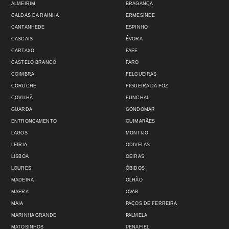
ALMEIRIM
BRAGANÇA
CALDAS DA RAINHA
ERMESINDE
CANTANHEDE
ESPINHO
CASCAIS
ÉVORA
CARTAXO
FAFE
CASTELO BRANCO
FARO
COIMBRA
FELGUEIRAS
CORUCHE
FIGUEIRA DA FOZ
COVILHÃ
FUNCHAL
GUARDA
GONDOMAR
ENTRONCAMENTO
GUIMARÃES
LAGOS
MONTIJO
LEIRIA
ODIVELAS
LISBOA
OEIRAS
LOURES
ÓBIDOS
MADEIRA
OLHÃO
MAFRA
OVAR
MAIA
PAÇOS DE FERREIRA
MARINHA GRANDE
PALMELA
MATOSINHOS
PENAFIEL