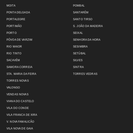
MOITA
POMBAL
PONTA DELGADA
SANTARÉM
PORTALEGRE
SANTO TIRSO
PORTIMÃO
S. JOÃO DA MADEIRA
PORTO
SEIXAL
PÓVOA DE VARZIM
SENHORA DA HORA
RIO MAIOR
SESIMBRA
RIO TINTO
SETÚBAL
SACAVÉM
SILVES
SAMORA CORREIA
SINTRA
STA. MARIA DA FEIRA
TORRES VEDRAS
TORRES NOVAS
VALONGO
VENDAS NOVAS
VIANA DO CASTELO
VILA DO CONDE
VILA FRANCA DE XIRA
V. NOVA FAMALICÃO
VILA NOVA DE GAIA