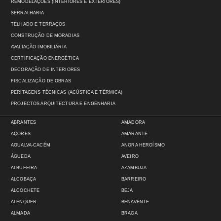
REMODELAÇÕES (INTERIORES E EXTERIORES)
SERRALHARIA
TELHADO E TERRAÇOS
CONSTRUÇÃO DE MORADIAS
AVALIAÇÃO IMOBILIÁRIA
CERTIFICAÇÃO ENERGÉTICA
DECORAÇÃO DE INTERIORES
FISCALIZAÇÃO DE OBRAS
PERITAGENS TÉCNICAS (ACÚSTICA E TÉRMICA)
PROJECTOS ARQUITECTURA E ENGENHARIA
ABRANTES
AMADORA
AÇORES
AMARANTE
AGUALVA-CACÉM
ANGRA HEROÍSMO
ÁGUEDA
AVEIRO
ALBUFEIRA
AZAMBUJA
ALCOBAÇA
BARREIRO
ALCOCHETE
BEJA
ALENQUER
BENAVENTE
ALMADA
BRAGA