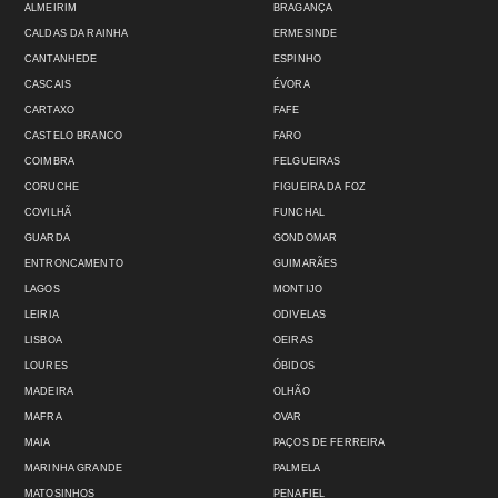
ALMEIRIM
BRAGANÇA
CALDAS DA RAINHA
ERMESINDE
CANTANHEDE
ESPINHO
CASCAIS
ÉVORA
CARTAXO
FAFE
CASTELO BRANCO
FARO
COIMBRA
FELGUEIRAS
CORUCHE
FIGUEIRA DA FOZ
COVILHÃ
FUNCHAL
GUARDA
GONDOMAR
ENTRONCAMENTO
GUIMARÃES
LAGOS
MONTIJO
LEIRIA
ODIVELAS
LISBOA
OEIRAS
LOURES
ÓBIDOS
MADEIRA
OLHÃO
MAFRA
OVAR
MAIA
PAÇOS DE FERREIRA
MARINHA GRANDE
PALMELA
MATOSINHOS
PENAFIEL