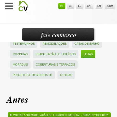
PT
BR
ES
CAT
EN
.COM
fale connosco
TESTEMUNHOS
REMODELAÇÕES
CASAS DE BANHO
COZINHAS
REABILITAÇÃO DE EDIFÍCIOS
LOJAS
MORADIAS
COBERTURAS E TERRAÇOS
PROJETOS E DESENHOS 3D
OUTRAS
Antes
VOLTAR A "REMODELAÇÃO DE ESPAÇO COMERCIAL - FROZEN YOGURTS"