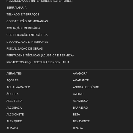
REMODELAÇÕES (INTERIORES E EXTERIORES)
SERRALHARIA
TELHADO E TERRAÇOS
CONSTRUÇÃO DE MORADIAS
AVALIAÇÃO IMOBILIÁRIA
CERTIFICAÇÃO ENERGÉTICA
DECORAÇÃO DE INTERIORES
FISCALIZAÇÃO DE OBRAS
PERITAGENS TÉCNICAS (ACÚSTICA E TÉRMICA)
PROJECTOS ARQUITECTURA E ENGENHARIA
ABRANTES
AMADORA
AÇORES
AMARANTE
AGUALVA-CACÉM
ANGRA HEROÍSMO
ÁGUEDA
AVEIRO
ALBUFEIRA
AZAMBUJA
ALCOBAÇA
BARREIRO
ALCOCHETE
BEJA
ALENQUER
BENAVENTE
ALMADA
BRAGA