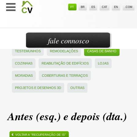
PT
BR
ES
CAT
EN
.COM
fale connosco
TESTEMUNHOS
REMODELAÇÕES
CASAS DE BANHO
COZINHAS
REABILITAÇÃO DE EDIFÍCIOS
LOJAS
MORADIAS
COBERTURAS E TERRAÇOS
PROJETOS E DESENHOS 3D
OUTRAS
Antes (esq.) e depois (dta.)
VOLTAR A "RECUPERAÇÃO DE IS"