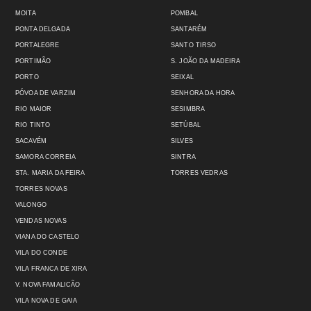
MOITA
POMBAL
PONTA DELGADA
SANTARÉM
PORTALEGRE
SANTO TIRSO
PORTIMÃO
S. JOÃO DA MADEIRA
PORTO
SEIXAL
PÓVOA DE VARZIM
SENHORA DA HORA
RIO MAIOR
SESIMBRA
RIO TINTO
SETÚBAL
SACAVÉM
SILVES
SAMORA CORREIA
SINTRA
STA. MARIA DA FEIRA
TORRES VEDRAS
TORRES NOVAS
VALONGO
VENDAS NOVAS
VIANA DO CASTELO
VILA DO CONDE
VILA FRANCA DE XIRA
V. NOVA FAMALICÃO
VILA NOVA DE GAIA