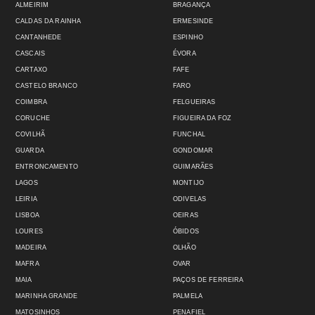
ALMEIRIM
BRAGANÇA
CALDAS DA RAINHA
ERMESINDE
CANTANHEDE
ESPINHO
CASCAIS
ÉVORA
CARTAXO
FAFE
CASTELO BRANCO
FARO
COIMBRA
FELGUEIRAS
CORUCHE
FIGUEIRA DA FOZ
COVILHÃ
FUNCHAL
GUARDA
GONDOMAR
ENTRONCAMENTO
GUIMARÃES
LAGOS
MONTIJO
LEIRIA
ODIVELAS
LISBOA
OEIRAS
LOURES
ÓBIDOS
MADEIRA
OLHÃO
MAFRA
OVAR
MAIA
PAÇOS DE FERREIRA
MARINHA GRANDE
PALMELA
MATOSINHOS
PENAFIEL