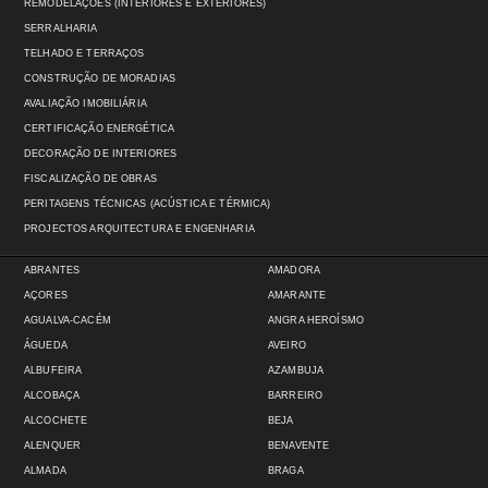
REMODELAÇÕES (INTERIORES E EXTERIORES)
SERRALHARIA
TELHADO E TERRAÇOS
CONSTRUÇÃO DE MORADIAS
AVALIAÇÃO IMOBILIÁRIA
CERTIFICAÇÃO ENERGÉTICA
DECORAÇÃO DE INTERIORES
FISCALIZAÇÃO DE OBRAS
PERITAGENS TÉCNICAS (ACÚSTICA E TÉRMICA)
PROJECTOS ARQUITECTURA E ENGENHARIA
ABRANTES
AMADORA
AÇORES
AMARANTE
AGUALVA-CACÉM
ANGRA HEROÍSMO
ÁGUEDA
AVEIRO
ALBUFEIRA
AZAMBUJA
ALCOBAÇA
BARREIRO
ALCOCHETE
BEJA
ALENQUER
BENAVENTE
ALMADA
BRAGA