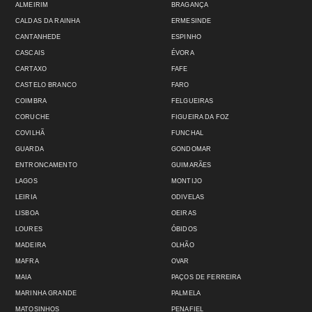
ALMEIRIM
BRAGANÇA
CALDAS DA RAINHA
ERMESINDE
CANTANHEDE
ESPINHO
CASCAIS
ÉVORA
CARTAXO
FAFE
CASTELO BRANCO
FARO
COIMBRA
FELGUEIRAS
CORUCHE
FIGUEIRA DA FOZ
COVILHÃ
FUNCHAL
GUARDA
GONDOMAR
ENTRONCAMENTO
GUIMARÃES
LAGOS
MONTIJO
LEIRIA
ODIVELAS
LISBOA
OEIRAS
LOURES
ÓBIDOS
MADEIRA
OLHÃO
MAFRA
OVAR
MAIA
PAÇOS DE FERREIRA
MARINHA GRANDE
PALMELA
MATOSINHOS
PENAFIEL