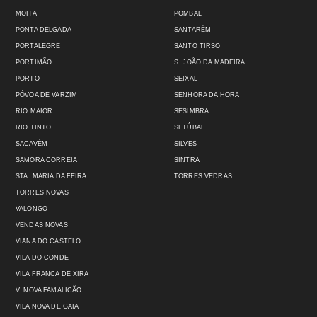
MOITA
POMBAL
PONTA DELGADA
SANTARÉM
PORTALEGRE
SANTO TIRSO
PORTIMÃO
S. JOÃO DA MADEIRA
PORTO
SEIXAL
PÓVOA DE VARZIM
SENHORA DA HORA
RIO MAIOR
SESIMBRA
RIO TINTO
SETÚBAL
SACAVÉM
SILVES
SAMORA CORREIA
SINTRA
STA. MARIA DA FEIRA
TORRES VEDRAS
TORRES NOVAS
VALONGO
VENDAS NOVAS
VIANA DO CASTELO
VILA DO CONDE
VILA FRANCA DE XIRA
V. NOVA FAMALICÃO
VILA NOVA DE GAIA