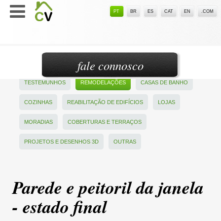
PT
BR
ES
CAT
EN
.COM
fale connosco
TESTEMUNHOS
REMODELAÇÕES
CASAS DE BANHO
COZINHAS
REABILITAÇÃO DE EDIFÍCIOS
LOJAS
MORADIAS
COBERTURAS E TERRAÇOS
PROJETOS E DESENHOS 3D
OUTRAS
Parede e peitoril da janela
- estado final