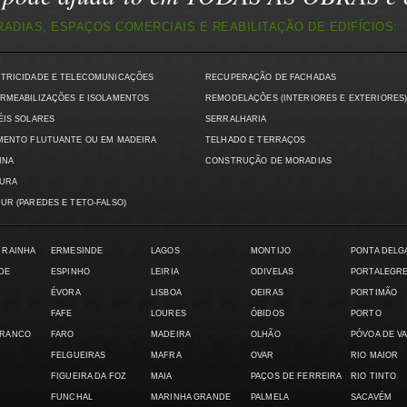
DIAS, ESPAÇOS COMERCIAIS E REABILITAÇÃO DE EDIFÍCIOS:
CTRICIDADE E TELECOMUNICAÇÕES
RECUPERAÇÃO DE FACHADAS
RMEABILIZAÇÕES E ISOLAMENTOS
REMODELAÇÕES (INTERIORES E EXTERIORES
ÉIS SOLARES
SERRALHARIA
MENTO FLUTUANTE OU EM MADEIRA
TELHADO E TERRAÇOS
INA
CONSTRUÇÃO DE MORADIAS
TURA
UR (PAREDES E TETO-FALSO)
 RAINHA
ERMESINDE
LAGOS
MONTIJO
PONTA DELG
DE
ESPINHO
LEIRIA
ODIVELAS
PORTALEGR
ÉVORA
LISBOA
OEIRAS
PORTIMÃO
FAFE
LOURES
ÓBIDOS
PORTO
BRANCO
FARO
MADEIRA
OLHÃO
PÓVOA DE V
FELGUEIRAS
MAFRA
OVAR
RIO MAIOR
FIGUEIRA DA FOZ
MAIA
PAÇOS DE FERREIRA
RIO TINTO
FUNCHAL
MARINHA GRANDE
PALMELA
SACAVÉM