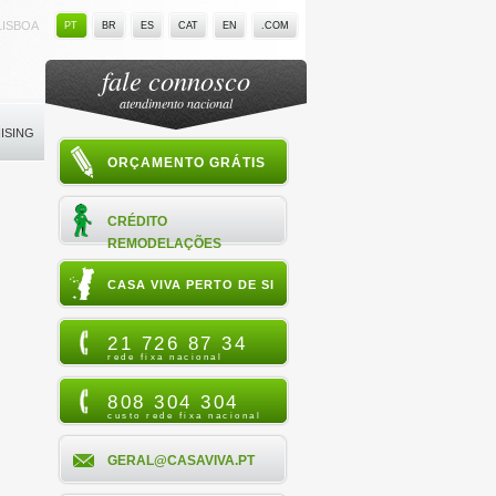
LISBOA
PT
BR
ES
CAT
EN
.COM
fale connosco
atendimento nacional
ISING
ORÇAMENTO GRÁTIS
CRÉDITO
REMODELAÇÕES
CASA VIVA PERTO DE SI
21 726 87 34
rede fixa nacional
808 304 304
custo rede fixa nacional
GERAL@CASAVIVA.PT