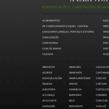
REMODELAÇÕES, CONSTRUÇÃO DE MORA
ACABAMENTOS
ELE
AR CONDICIONADO E AQUEC. CENTRAL
IMPE
CAIXILHARIA (JANELAS, PORTAS) E ESTORES
PAIN
CANALIZAÇÃO
PAVI
CARPINTARIA
PISC
CASA DE BANHO
PIN
COZINHA
PLAD
ABRANTES
AMADORA
CALDAS DA
AÇORES
AMARANTE
CANTANHE
AGUALVA-CACÉM
ANGRA HEROÍSMO
CASCAIS
ÁGUEDA
AVEIRO
CARTAXO
ALBUFEIRA
AZAMBUJA
CASTELO 
ALCOBAÇA
BARREIRO
COIMBRA
ALCOCHETE
BEJA
CORUCHE
ALENQUER
BENAVENTE
COVILHÃ