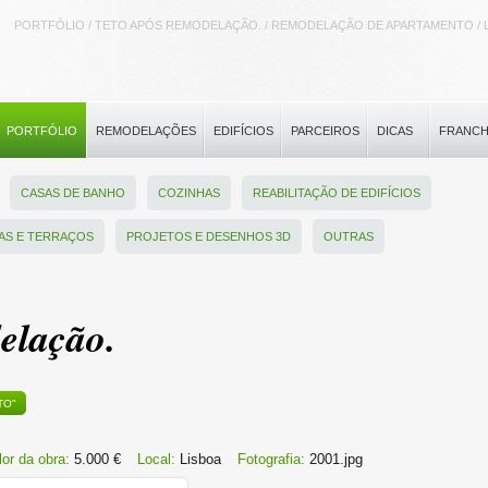
PORTFÓLIO / TETO APÓS REMODELAÇÃO. / REMODELAÇÃO DE APARTAMENTO / 
PORTFÓLIO
REMODELAÇÕES
EDIFÍCIOS
PARCEIROS
DICAS
FRANCH
CASAS DE BANHO
COZINHAS
REABILITAÇÃO DE EDIFÍCIOS
AS E TERRAÇOS
PROJETOS E DESENHOS 3D
OUTRAS
elação.
TO"
lor da obra:
5.000 €
Local:
Lisboa
Fotografia:
2001.jpg