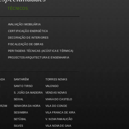
TÉCNICOS:
AVALIAÇÃO IMOBILIÁRIA
)
CERTIFICAÇÃO ENERGÉTICA
DECORAÇÃO DE INTERIORES
FISCALIZAÇÃO DE OBRAS
PERITAGENS TÉCNICAS (ACÚSTICA E TÉRMICA)
PROJECTOS ARQUITECTURA E ENGENHARIA
ADA
SANTARÉM
TORRES NOVAS
E
SANTO TIRSO
VALONGO
S. JOÃO DA MADEIRA
VENDAS NOVAS
SEIXAL
VIANA DO CASTELO
ARZIM
SENHORA DA HORA
VILA DO CONDE
SESIMBRA
VILA FRANCA DE XIRA
SETÚBAL
V. NOVA FAMALICÃO
SILVES
VILA NOVA DE GAIA