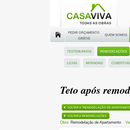
PEDIR ORÇAMENTO
QUEM SOMOS
GRÁTIS
TESTEMUNHOS
REMODELAÇÕES
LOJAS
MORADIAS
COBERTUR
Teto após remod
VOLTAR A "REMODELAÇÃO DE APARTAMEN
VOLTAR A REMODELAÇÕES
Obra:
Remodelação de Apartamento
Va