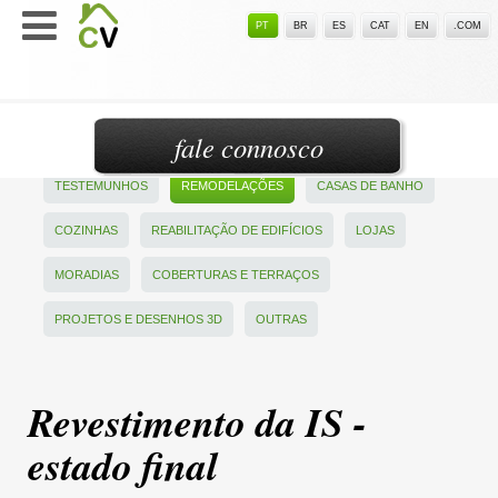
PT
BR
ES
CAT
EN
.COM
fale connosco
TESTEMUNHOS
REMODELAÇÕES
CASAS DE BANHO
COZINHAS
REABILITAÇÃO DE EDIFÍCIOS
LOJAS
MORADIAS
COBERTURAS E TERRAÇOS
PROJETOS E DESENHOS 3D
OUTRAS
Revestimento da IS -
estado final