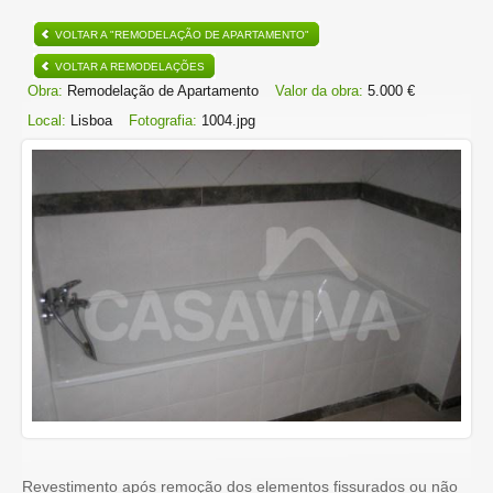
VOLTAR A "REMODELAÇÃO DE APARTAMENTO"
VOLTAR A REMODELAÇÕES
Obra:
Remodelação de Apartamento
Valor da obra:
5.000 €
Local:
Lisboa
Fotografia:
1004.jpg
Revestimento após remoção dos elementos fissurados ou não