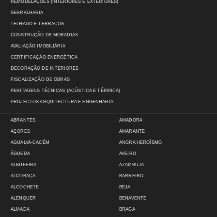
REMODELAÇÕES (INTERIORES E EXTERIORES)
SERRALHARIA
TELHADO E TERRAÇOS
CONSTRUÇÃO DE MORADIAS
AVALIAÇÃO IMOBILIÁRIA
CERTIFICAÇÃO ENERGÉTICA
DECORAÇÃO DE INTERIORES
FISCALIZAÇÃO DE OBRAS
PERITAGENS TÉCNICAS (ACÚSTICA E TÉRMICA)
PROJECTOS ARQUITECTURA E ENGENHARIA
ABRANTES
AMADORA
AÇORES
AMARANTE
AGUALVA-CACÉM
ANGRA HEROÍSMO
ÁGUEDA
AVEIRO
ALBUFEIRA
AZAMBUJA
ALCOBAÇA
BARREIRO
ALCOCHETE
BEJA
ALENQUER
BENAVENTE
ALMADA
BRAGA