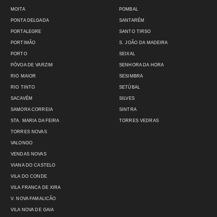
MOITA
POMBAL
PONTA DELGADA
SANTARÉM
PORTALEGRE
SANTO TIRSO
PORTIMÃO
S. JOÃO DA MADEIRA
PORTO
SEIXAL
PÓVOA DE VARZIM
SENHORA DA HORA
RIO MAIOR
SESIMBRA
RIO TINTO
SETÚBAL
SACAVÉM
SILVES
SAMORA CORREIA
SINTRA
STA. MARIA DA FEIRA
TORRES VEDRAS
TORRES NOVAS
VALONGO
VENDAS NOVAS
VIANA DO CASTELO
VILA DO CONDE
VILA FRANCA DE XIRA
V. NOVA FAMALICÃO
VILA NOVA DE GAIA