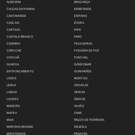
ALMEIRIM
BRAGANÇA
CALDAS DA RAINHA
ERMESINDE
CANTANHEDE
ESPINHO
CASCAIS
ÉVORA
CARTAXO
FAFE
CASTELO BRANCO
FARO
COIMBRA
FELGUEIRAS
CORUCHE
FIGUEIRA DA FOZ
COVILHÃ
FUNCHAL
GUARDA
GONDOMAR
ENTRONCAMENTO
GUIMARÃES
LAGOS
MONTIJO
LEIRIA
ODIVELAS
LISBOA
OEIRAS
LOURES
ÓBIDOS
MADEIRA
OLHÃO
MAFRA
OVAR
MAIA
PAÇOS DE FERREIRA
MARINHA GRANDE
PALMELA
MATOSINHOS
PENAFIEL