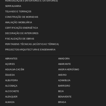
REMODELAÇÕES (INTERIORES E EXTERIORES)
SERRALHARIA
TELHADO E TERRAÇOS
CONSTRUÇÃO DE MORADIAS
AVALIAÇÃO IMOBILIÁRIA
CERTIFICAÇÃO ENERGÉTICA
DECORAÇÃO DE INTERIORES
FISCALIZAÇÃO DE OBRAS
PERITAGENS TÉCNICAS (ACÚSTICA E TÉRMICA)
PROJECTOS ARQUITECTURA E ENGENHARIA
ABRANTES
AMADORA
AÇORES
AMARANTE
AGUALVA-CACÉM
ANGRA HEROÍSMO
ÁGUEDA
AVEIRO
ALBUFEIRA
AZAMBUJA
ALCOBAÇA
BARREIRO
ALCOCHETE
BEJA
ALENQUER
BENAVENTE
ALMADA
BRAGA