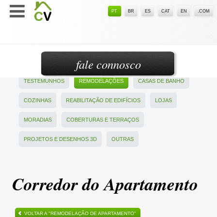
PT
BR
ES
CAT
EN
.COM
fale connosco
TESTEMUNHOS
REMODELAÇÕES
CASAS DE BANHO
COZINHAS
REABILITAÇÃO DE EDIFÍCIOS
LOJAS
MORADIAS
COBERTURAS E TERRAÇOS
PROJETOS E DESENHOS 3D
OUTRAS
Corredor do Apartamento
VOLTAR A "REMODELAÇÃO DE APARTAMENTO"