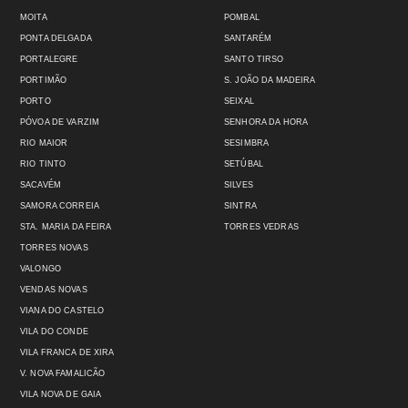
MOITA
POMBAL
PONTA DELGADA
SANTARÉM
PORTALEGRE
SANTO TIRSO
PORTIMÃO
S. JOÃO DA MADEIRA
PORTO
SEIXAL
PÓVOA DE VARZIM
SENHORA DA HORA
RIO MAIOR
SESIMBRA
RIO TINTO
SETÚBAL
SACAVÉM
SILVES
SAMORA CORREIA
SINTRA
STA. MARIA DA FEIRA
TORRES VEDRAS
TORRES NOVAS
VALONGO
VENDAS NOVAS
VIANA DO CASTELO
VILA DO CONDE
VILA FRANCA DE XIRA
V. NOVA FAMALICÃO
VILA NOVA DE GAIA