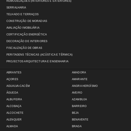
REMODELAÇÕES (INTERIORES E EXTERIORES)
SERRALHARIA
TELHADO E TERRAÇOS
CONSTRUÇÃO DE MORADIAS
AVALIAÇÃO IMOBILIÁRIA
CERTIFICAÇÃO ENERGÉTICA
DECORAÇÃO DE INTERIORES
FISCALIZAÇÃO DE OBRAS
PERITAGENS TÉCNICAS (ACÚSTICA E TÉRMICA)
PROJECTOS ARQUITECTURA E ENGENHARIA
ABRANTES
AMADORA
AÇORES
AMARANTE
AGUALVA-CACÉM
ANGRA HEROÍSMO
ÁGUEDA
AVEIRO
ALBUFEIRA
AZAMBUJA
ALCOBAÇA
BARREIRO
ALCOCHETE
BEJA
ALENQUER
BENAVENTE
ALMADA
BRAGA