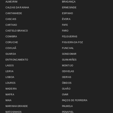
ALMEIRIM
BRAGANÇA
CALDAS DA RAINHA
ERMESINDE
CANTANHEDE
ESPINHO
CASCAIS
ÉVORA
CARTAXO
FAFE
CASTELO BRANCO
FARO
COIMBRA
FELGUEIRAS
CORUCHE
FIGUEIRA DA FOZ
COVILHÃ
FUNCHAL
GUARDA
GONDOMAR
ENTRONCAMENTO
GUIMARÃES
LAGOS
MONTIJO
LEIRIA
ODIVELAS
LISBOA
OEIRAS
LOURES
ÓBIDOS
MADEIRA
OLHÃO
MAFRA
OVAR
MAIA
PAÇOS DE FERREIRA
MARINHA GRANDE
PALMELA
MATOSINHOS
PENAFIEL