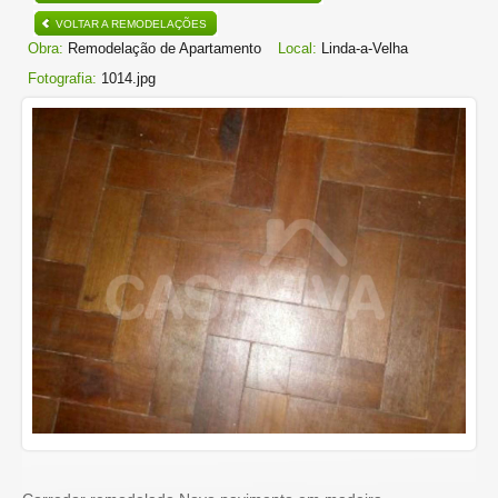
VOLTAR A REMODELAÇÕES
Obra:
Remodelação de Apartamento
Local:
Linda-a-Velha
Fotografia:
1014.jpg