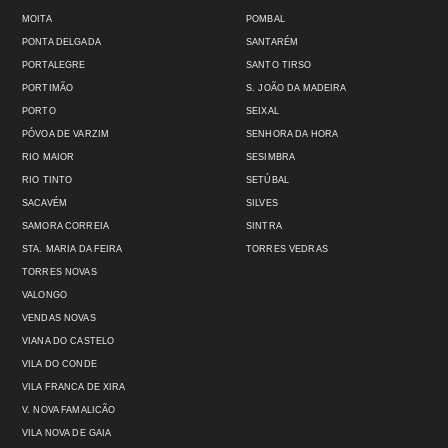
MOITA
POMBAL
PONTA DELGADA
SANTARÉM
PORTALEGRE
SANTO TIRSO
PORTIMÃO
S. JOÃO DA MADEIRA
PORTO
SEIXAL
PÓVOA DE VARZIM
SENHORA DA HORA
RIO MAIOR
SESIMBRA
RIO TINTO
SETÚBAL
SACAVÉM
SILVES
SAMORA CORREIA
SINTRA
STA. MARIA DA FEIRA
TORRES VEDRAS
TORRES NOVAS
VALONGO
VENDAS NOVAS
VIANA DO CASTELO
VILA DO CONDE
VILA FRANCA DE XIRA
V. NOVA FAMALICÃO
VILA NOVA DE GAIA