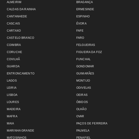
ALMEIRIM
BRAGANÇA
CALDAS DA RAINHA
ERMESINDE
CANTANHEDE
ESPINHO
CASCAIS
ÉVORA
CARTAXO
FAFE
CASTELO BRANCO
FARO
COIMBRA
FELGUEIRAS
CORUCHE
FIGUEIRA DA FOZ
COVILHÃ
FUNCHAL
GUARDA
GONDOMAR
ENTRONCAMENTO
GUIMARÃES
LAGOS
MONTIJO
LEIRIA
ODIVELAS
LISBOA
OEIRAS
LOURES
ÓBIDOS
MADEIRA
OLHÃO
MAFRA
OVAR
MAIA
PAÇOS DE FERREIRA
MARINHA GRANDE
PALMELA
MATOSINHOS
PENAFIEL