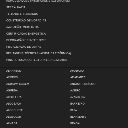
REMODELAÇÕES (INTERIORES E EXTERIORES)
SERRALHARIA
TELHADO E TERRAÇOS
CONSTRUÇÃO DE MORADIAS
AVALIAÇÃO IMOBILIÁRIA
CERTIFICAÇÃO ENERGÉTICA
DECORAÇÃO DE INTERIORES
FISCALIZAÇÃO DE OBRAS
PERITAGENS TÉCNICAS (ACÚSTICA E TÉRMICA)
PROJECTOS ARQUITECTURA E ENGENHARIA
ABRANTES
AMADORA
AÇORES
AMARANTE
AGUALVA-CACÉM
ANGRA HEROÍSMO
ÁGUEDA
AVEIRO
ALBUFEIRA
AZAMBUJA
ALCOBAÇA
BARREIRO
ALCOCHETE
BEJA
ALENQUER
BENAVENTE
ALMADA
BRAGA