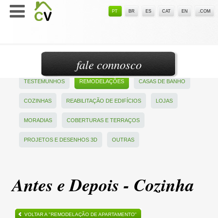
PT
BR
ES
CAT
EN
.COM
fale connosco
TESTEMUNHOS
REMODELAÇÕES
CASAS DE BANHO
COZINHAS
REABILITAÇÃO DE EDIFÍCIOS
LOJAS
MORADIAS
COBERTURAS E TERRAÇOS
PROJETOS E DESENHOS 3D
OUTRAS
Antes e Depois - Cozinha
VOLTAR A "REMODELAÇÃO DE APARTAMENTO"