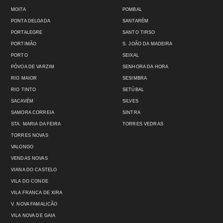
MOITA
POMBAL
PONTA DELGADA
SANTARÉM
PORTALEGRE
SANTO TIRSO
PORTIMÃO
S. JOÃO DA MADEIRA
PORTO
SEIXAL
PÓVOA DE VARZIM
SENHORA DA HORA
RIO MAIOR
SESIMBRA
RIO TINTO
SETÚBAL
SACAVÉM
SILVES
SAMORA CORREIA
SINTRA
STA. MARIA DA FEIRA
TORRES VEDRAS
TORRES NOVAS
VALONGO
VENDAS NOVAS
VIANA DO CASTELO
VILA DO CONDE
VILA FRANCA DE XIRA
V. NOVA FAMALICÃO
VILA NOVA DE GAIA