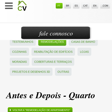
PT
BR
ES
CAT
EN
.COM
fale connosco
TESTEMUNHOS
REMODELAÇÕES
CASAS DE BANHO
COZINHAS
REABILITAÇÃO DE EDIFÍCIOS
LOJAS
MORADIAS
COBERTURAS E TERRAÇOS
PROJETOS E DESENHOS 3D
OUTRAS
Antes e Depois - Quarto
VOLTAR A "REMODELAÇÃO DE APARTAMENTO"