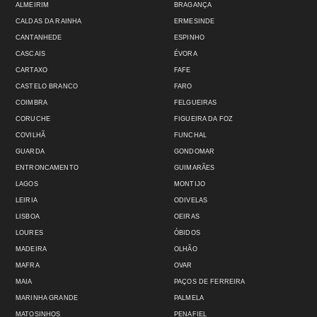
ALMEIRIM
BRAGANÇA
CALDAS DA RAINHA
ERMESINDE
CANTANHEDE
ESPINHO
CASCAIS
ÉVORA
CARTAXO
FAFE
CASTELO BRANCO
FARO
COIMBRA
FELGUEIRAS
CORUCHE
FIGUEIRA DA FOZ
COVILHÃ
FUNCHAL
GUARDA
GONDOMAR
ENTRONCAMENTO
GUIMARÃES
LAGOS
MONTIJO
LEIRIA
ODIVELAS
LISBOA
OEIRAS
LOURES
ÓBIDOS
MADEIRA
OLHÃO
MAFRA
OVAR
MAIA
PAÇOS DE FERREIRA
MARINHA GRANDE
PALMELA
MATOSINHOS
PENAFIEL