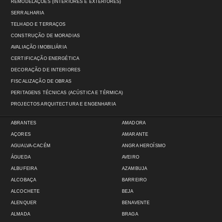
REMODELAÇÕES (INTERIORES E EXTERIORES)
SERRALHARIA
TELHADO E TERRAÇOS
CONSTRUÇÃO DE MORADIAS
AVALIAÇÃO IMOBILIÁRIA
CERTIFICAÇÃO ENERGÉTICA
DECORAÇÃO DE INTERIORES
FISCALIZAÇÃO DE OBRAS
PERITAGENS TÉCNICAS (ACÚSTICA E TÉRMICA)
PROJECTOS ARQUITECTURA E ENGENHARIA
ABRANTES
AMADORA
AÇORES
AMARANTE
AGUALVA-CACÉM
ANGRA HEROÍSMO
ÁGUEDA
AVEIRO
ALBUFEIRA
AZAMBUJA
ALCOBAÇA
BARREIRO
ALCOCHETE
BEJA
ALENQUER
BENAVENTE
ALMADA
BRAGA