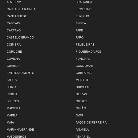
ALMEIRIM
BRAGANÇA
CALDAS DA RAINHA
ERMESINDE
CANTANHEDE
ESPINHO
CASCAIS
ÉVORA
CARTAXO
FAFE
CASTELO BRANCO
FARO
COIMBRA
FELGUEIRAS
CORUCHE
FIGUEIRA DA FOZ
COVILHÃ
FUNCHAL
GUARDA
GONDOMAR
ENTRONCAMENTO
GUIMARÃES
LAGOS
MONTIJO
LEIRIA
ODIVELAS
LISBOA
OEIRAS
LOURES
ÓBIDOS
MADEIRA
OLHÃO
MAFRA
OVAR
MAIA
PAÇOS DE FERREIRA
MARINHA GRANDE
PALMELA
MATOSINHOS
PENAFIEL