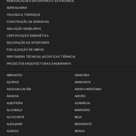
REMODELAÇÕES (INTERIORES E EXTERIORES)
SERRALHARIA
TELHADO E TERRAÇOS
CONSTRUÇÃO DE MORADIAS
AVALIAÇÃO IMOBILIÁRIA
CERTIFICAÇÃO ENERGÉTICA
DECORAÇÃO DE INTERIORES
FISCALIZAÇÃO DE OBRAS
PERITAGENS TÉCNICAS (ACÚSTICA E TÉRMICA)
PROJECTOS ARQUITECTURA E ENGENHARIA
ABRANTES
AMADORA
AÇORES
AMARANTE
AGUALVA-CACÉM
ANGRA HEROÍSMO
ÁGUEDA
AVEIRO
ALBUFEIRA
AZAMBUJA
ALCOBAÇA
BARREIRO
ALCOCHETE
BEJA
ALENQUER
BENAVENTE
ALMADA
BRAGA