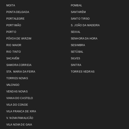
MOITA
POMBAL
PONTA DELGADA
SANTARÉM
PORTALEGRE
SANTO TIRSO
PORTIMÃO
S. JOÃO DA MADEIRA
PORTO
SEIXAL
PÓVOA DE VARZIM
SENHORA DA HORA
RIO MAIOR
SESIMBRA
RIO TINTO
SETÚBAL
SACAVÉM
SILVES
SAMORA CORREIA
SINTRA
STA. MARIA DA FEIRA
TORRES VEDRAS
TORRES NOVAS
VALONGO
VENDAS NOVAS
VIANA DO CASTELO
VILA DO CONDE
VILA FRANCA DE XIRA
V. NOVA FAMALICÃO
VILA NOVA DE GAIA