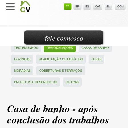
PT
BR
ES
CAT
EN
.COM
fale connosco
TESTEMUNHOS
REMODELAÇÕES
CASAS DE BANHO
COZINHAS
REABILITAÇÃO DE EDIFÍCIOS
LOJAS
MORADIAS
COBERTURAS E TERRAÇOS
PROJETOS E DESENHOS 3D
OUTRAS
Casa de banho - após
conclusão dos trabalhos