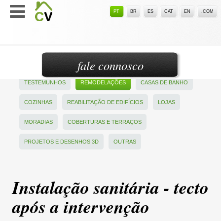
PT
BR
ES
CAT
EN
.COM
fale connosco
TESTEMUNHOS
REMODELAÇÕES
CASAS DE BANHO
COZINHAS
REABILITAÇÃO DE EDIFÍCIOS
LOJAS
MORADIAS
COBERTURAS E TERRAÇOS
PROJETOS E DESENHOS 3D
OUTRAS
Instalação sanitária - tecto
após a intervenção