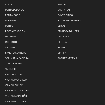
MOITA
POMBAL
PONTA DELGADA
SANTARÉM
PORTALEGRE
SANTO TIRSO
PORTIMÃO
S. JOÃO DA MADEIRA
PORTO
SEIXAL
PÓVOA DE VARZIM
SENHORA DA HORA
RIO MAIOR
SESIMBRA
RIO TINTO
SETÚBAL
SACAVÉM
SILVES
SAMORA CORREIA
SINTRA
STA. MARIA DA FEIRA
TORRES VEDRAS
TORRES NOVAS
VALONGO
VENDAS NOVAS
VIANA DO CASTELO
VILA DO CONDE
VILA FRANCA DE XIRA
V. NOVA FAMALICÃO
VILA NOVA DE GAIA