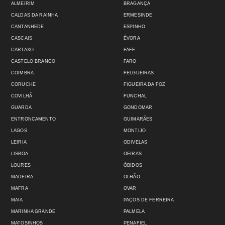
ALMEIRIM
BRAGANÇA
CALDAS DA RAINHA
ERMESINDE
CANTANHEDE
ESPINHO
CASCAIS
ÉVORA
CARTAXO
FAFE
CASTELO BRANCO
FARO
COIMBRA
FELGUEIRAS
CORUCHE
FIGUEIRA DA FOZ
COVILHÃ
FUNCHAL
GUARDA
GONDOMAR
ENTRONCAMENTO
GUIMARÃES
LAGOS
MONTIJO
LEIRIA
ODIVELAS
LISBOA
OEIRAS
LOURES
ÓBIDOS
MADEIRA
OLHÃO
MAFRA
OVAR
MAIA
PAÇOS DE FERREIRA
MARINHA GRANDE
PALMELA
MATOSINHOS
PENAFIEL