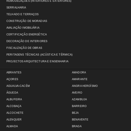
REMODELAÇÕES (INTERIORES E EXTERIORES)
SERRALHARIA
TELHADO E TERRAÇOS
CONSTRUÇÃO DE MORADIAS
AVALIAÇÃO IMOBILIÁRIA
CERTIFICAÇÃO ENERGÉTICA
DECORAÇÃO DE INTERIORES
FISCALIZAÇÃO DE OBRAS
PERITAGENS TÉCNICAS (ACÚSTICA E TÉRMICA)
PROJECTOS ARQUITECTURA E ENGENHARIA
ABRANTES
AMADORA
AÇORES
AMARANTE
AGUALVA-CACÉM
ANGRA HEROÍSMO
ÁGUEDA
AVEIRO
ALBUFEIRA
AZAMBUJA
ALCOBAÇA
BARREIRO
ALCOCHETE
BEJA
ALENQUER
BENAVENTE
ALMADA
BRAGA