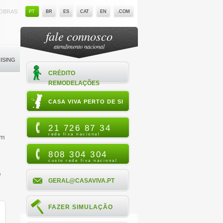
OBRAS
PT
BR
ES
CAT
EN
.COM
fale connosco
atendimento nacional
ISING
CRÉDITO
REMODELAÇÕES
CASA VIVA PERTO DE SI
21 726 87 34
rede fixa nacional
um
808 304 304
custo rede fixa nacional
e
GERAL@CASAVIVA.PT
FAZER SIMULAÇÃO