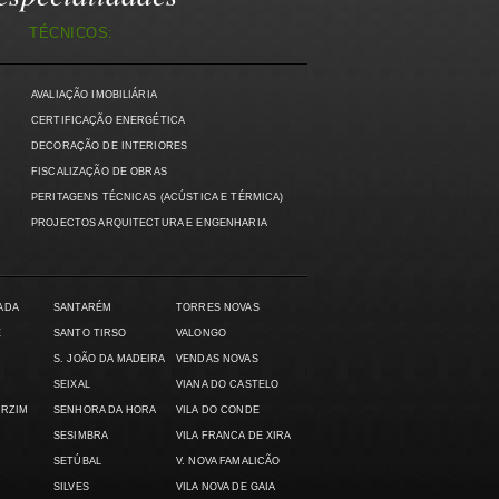
TÉCNICOS:
AVALIAÇÃO IMOBILIÁRIA
)
CERTIFICAÇÃO ENERGÉTICA
DECORAÇÃO DE INTERIORES
FISCALIZAÇÃO DE OBRAS
PERITAGENS TÉCNICAS (ACÚSTICA E TÉRMICA)
PROJECTOS ARQUITECTURA E ENGENHARIA
ADA
SANTARÉM
TORRES NOVAS
E
SANTO TIRSO
VALONGO
S. JOÃO DA MADEIRA
VENDAS NOVAS
SEIXAL
VIANA DO CASTELO
ARZIM
SENHORA DA HORA
VILA DO CONDE
SESIMBRA
VILA FRANCA DE XIRA
SETÚBAL
V. NOVA FAMALICÃO
SILVES
VILA NOVA DE GAIA