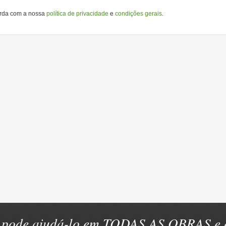
orda com a nossa
política de privacidade
e
condições gerais
.
pode ajudá-lo em TODAS AS OBRAS e e