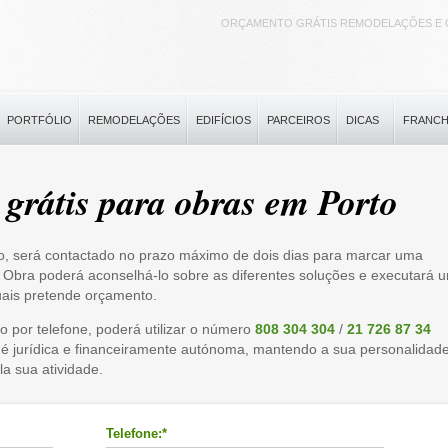
ORÇAMENTO GRÁTIS REMODELAÇÕES E 
PORTFÓLIO
REMODELAÇÕES
EDIFÍCIOS
PARCEIROS
DICAS
FRANCH
grátis para obras em Porto
o, será contactado no prazo máximo de dois dias para marcar uma
 de Obra poderá aconselhá-lo sobre as diferentes soluções e executará 
uais pretende orçamento.
o por telefone, poderá utilizar o número
808 304 304
/
21 726 87 34
 é jurídica e financeiramente autónoma, mantendo a sua personalidad
la sua atividade.
Telefone:*