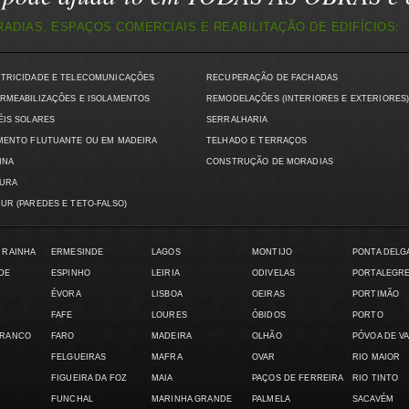
DIAS, ESPAÇOS COMERCIAIS E REABILITAÇÃO DE EDIFÍCIOS:
CTRICIDADE E TELECOMUNICAÇÕES
RECUPERAÇÃO DE FACHADAS
RMEABILIZAÇÕES E ISOLAMENTOS
REMODELAÇÕES (INTERIORES E EXTERIORES
ÉIS SOLARES
SERRALHARIA
MENTO FLUTUANTE OU EM MADEIRA
TELHADO E TERRAÇOS
INA
CONSTRUÇÃO DE MORADIAS
TURA
UR (PAREDES E TETO-FALSO)
 RAINHA
ERMESINDE
LAGOS
MONTIJO
PONTA DELG
DE
ESPINHO
LEIRIA
ODIVELAS
PORTALEGR
ÉVORA
LISBOA
OEIRAS
PORTIMÃO
FAFE
LOURES
ÓBIDOS
PORTO
BRANCO
FARO
MADEIRA
OLHÃO
PÓVOA DE V
FELGUEIRAS
MAFRA
OVAR
RIO MAIOR
FIGUEIRA DA FOZ
MAIA
PAÇOS DE FERREIRA
RIO TINTO
FUNCHAL
MARINHA GRANDE
PALMELA
SACAVÉM