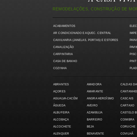
REMODELAÇÕES, CONSTRUÇÃO DE MORA
ACABAMENTOS
ELE
AR CONDICIONADO E AQUEC. CENTRAL
IMPE
CAIXILHARIA (JANELAS, PORTAS) E ESTORES
PAIN
CANALIZAÇÃO
PAVI
CARPINTARIA
PISC
CASA DE BANHO
PIN
COZINHA
PLAD
ABRANTES
AMADORA
CALDAS DA
AÇORES
AMARANTE
CANTANHE
AGUALVA-CACÉM
ANGRA HEROÍSMO
CASCAIS
ÁGUEDA
AVEIRO
CARTAXO
ALBUFEIRA
AZAMBUJA
CASTELO 
ALCOBAÇA
BARREIRO
COIMBRA
ALCOCHETE
BEJA
CORUCHE
ALENQUER
BENAVENTE
COVILHÃ