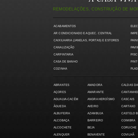
REMODELAÇÕES, CONSTRUÇÃO DE MORA
ACABAMENTOS
ELE
AR CONDICIONADO E AQUEC. CENTRAL
IMPE
CAIXILHARIA (JANELAS, PORTAS) E ESTORES
PAIN
CANALIZAÇÃO
PAVI
CARPINTARIA
PISC
CASA DE BANHO
PIN
COZINHA
PLAD
ABRANTES
AMADORA
CALDAS DA
AÇORES
AMARANTE
CANTANHE
AGUALVA-CACÉM
ANGRA HEROÍSMO
CASCAIS
ÁGUEDA
AVEIRO
CARTAXO
ALBUFEIRA
AZAMBUJA
CASTELO 
ALCOBAÇA
BARREIRO
COIMBRA
ALCOCHETE
BEJA
CORUCHE
ALENQUER
BENAVENTE
COVILHÃ