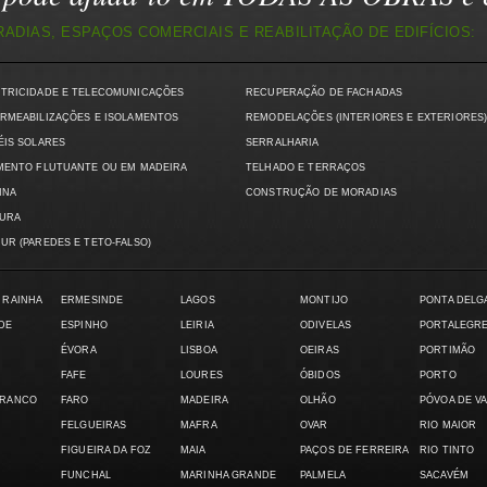
DIAS, ESPAÇOS COMERCIAIS E REABILITAÇÃO DE EDIFÍCIOS:
CTRICIDADE E TELECOMUNICAÇÕES
RECUPERAÇÃO DE FACHADAS
RMEABILIZAÇÕES E ISOLAMENTOS
REMODELAÇÕES (INTERIORES E EXTERIORES
ÉIS SOLARES
SERRALHARIA
MENTO FLUTUANTE OU EM MADEIRA
TELHADO E TERRAÇOS
INA
CONSTRUÇÃO DE MORADIAS
TURA
UR (PAREDES E TETO-FALSO)
 RAINHA
ERMESINDE
LAGOS
MONTIJO
PONTA DELG
DE
ESPINHO
LEIRIA
ODIVELAS
PORTALEGR
ÉVORA
LISBOA
OEIRAS
PORTIMÃO
FAFE
LOURES
ÓBIDOS
PORTO
BRANCO
FARO
MADEIRA
OLHÃO
PÓVOA DE V
FELGUEIRAS
MAFRA
OVAR
RIO MAIOR
FIGUEIRA DA FOZ
MAIA
PAÇOS DE FERREIRA
RIO TINTO
FUNCHAL
MARINHA GRANDE
PALMELA
SACAVÉM