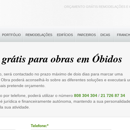
ORÇAMENTO GRÁTIS REMODELAÇÕES E 
PORTFÓLIO
REMODELAÇÕES
EDIFÍCIOS
PARCEIROS
DICAS
FRANCH
 grátis para obras em Óbidos
o, será contactado no prazo máximo de dois dias para marcar uma
 de Obra poderá aconselhá-lo sobre as diferentes soluções e executará 
uais pretende orçamento.
o por telefone, poderá utilizar o número
808 304 304
/
21 726 87 34
 é jurídica e financeiramente autónoma, mantendo a sua personalidad
la sua atividade.
Telefone:*