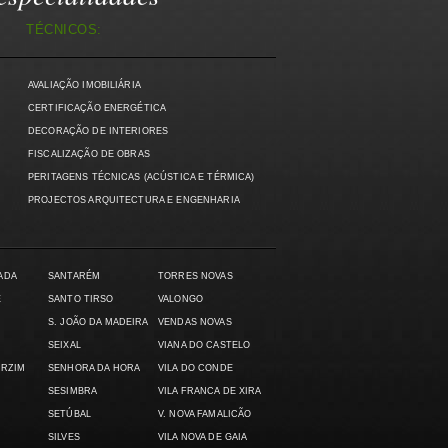
TÉCNICOS:
AVALIAÇÃO IMOBILIÁRIA
)
CERTIFICAÇÃO ENERGÉTICA
DECORAÇÃO DE INTERIORES
FISCALIZAÇÃO DE OBRAS
PERITAGENS TÉCNICAS (ACÚSTICA E TÉRMICA)
PROJECTOS ARQUITECTURA E ENGENHARIA
ADA
SANTARÉM
TORRES NOVAS
E
SANTO TIRSO
VALONGO
S. JOÃO DA MADEIRA
VENDAS NOVAS
SEIXAL
VIANA DO CASTELO
ARZIM
SENHORA DA HORA
VILA DO CONDE
SESIMBRA
VILA FRANCA DE XIRA
SETÚBAL
V. NOVA FAMALICÃO
SILVES
VILA NOVA DE GAIA