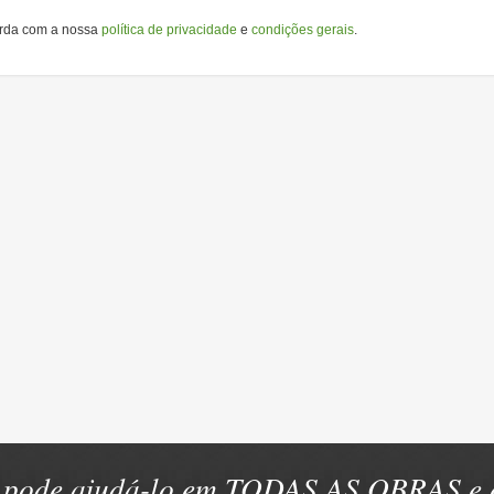
orda com a nossa
política de privacidade
e
condições gerais
.
pode ajudá-lo em TODAS AS OBRAS e e