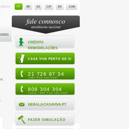
OBRAS
PT
BR
ES
CAT
EN
.COM
fale connosco
atendimento nacional
ISING
CRÉDITO
REMODELAÇÕES
CASA VIVA PERTO DE SI
21 726 87 34
rede fixa nacional
um
808 304 304
custo rede fixa nacional
e
GERAL@CASAVIVA.PT
FAZER SIMULAÇÃO