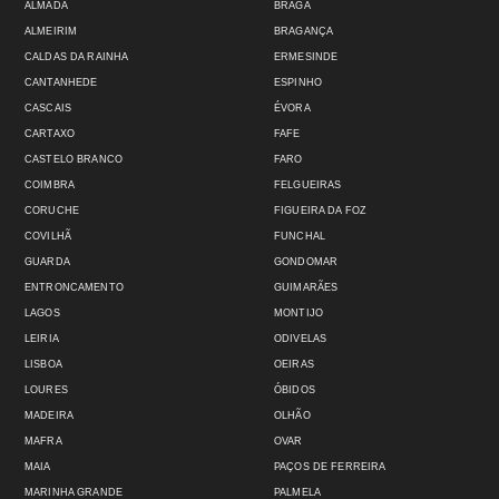
ALMADA
BRAGA
ALMEIRIM
BRAGANÇA
CALDAS DA RAINHA
ERMESINDE
CANTANHEDE
ESPINHO
CASCAIS
ÉVORA
CARTAXO
FAFE
CASTELO BRANCO
FARO
COIMBRA
FELGUEIRAS
CORUCHE
FIGUEIRA DA FOZ
COVILHÃ
FUNCHAL
GUARDA
GONDOMAR
ENTRONCAMENTO
GUIMARÃES
LAGOS
MONTIJO
LEIRIA
ODIVELAS
LISBOA
OEIRAS
LOURES
ÓBIDOS
MADEIRA
OLHÃO
MAFRA
OVAR
MAIA
PAÇOS DE FERREIRA
MARINHA GRANDE
PALMELA