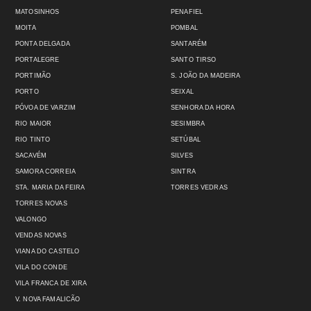
MATOSINHOS
PENAFIEL
MOITA
POMBAL
PONTA DELGADA
SANTARÉM
PORTALEGRE
SANTO TIRSO
PORTIMÃO
S. JOÃO DA MADEIRA
PORTO
SEIXAL
PÓVOA DE VARZIM
SENHORA DA HORA
RIO MAIOR
SESIMBRA
RIO TINTO
SETÚBAL
SACAVÉM
SILVES
SAMORA CORREIA
SINTRA
STA. MARIA DA FEIRA
TORRES VEDRAS
TORRES NOVAS
VALONGO
VENDAS NOVAS
VIANA DO CASTELO
VILA DO CONDE
VILA FRANCA DE XIRA
V. NOVA FAMALICÃO