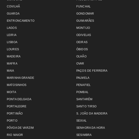
COVILHÃ
FUNCHAL
GUARDA
GONDOMAR
ENTRONCAMENTO
GUIMARÃES
LAGOS
MONTIJO
LEIRIA
ODIVELAS
LISBOA
OEIRAS
LOURES
ÓBIDOS
MADEIRA
OLHÃO
MAFRA
OVAR
MAIA
PAÇOS DE FERREIRA
MARINHA GRANDE
PALMELA
MATOSINHOS
PENAFIEL
MOITA
POMBAL
PONTA DELGADA
SANTARÉM
PORTALEGRE
SANTO TIRSO
PORTIMÃO
S. JOÃO DA MADEIRA
PORTO
SEIXAL
PÓVOA DE VARZIM
SENHORA DA HORA
RIO MAIOR
SESIMBRA