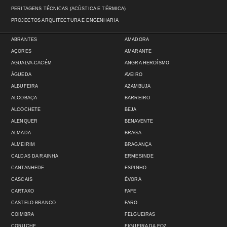
PERITAGENS TÉCNICAS (ACÚSTICA E TÉRMICA)
PROJECTOS ARQUITECTURA E ENGENHARIA
ABRANTES
AMADORA
AÇORES
AMARANTE
AGUALVA-CACÉM
ANGRA HEROÍSMO
ÁGUEDA
AVEIRO
ALBUFEIRA
AZAMBUJA
ALCOBAÇA
BARREIRO
ALCOCHETE
BEJA
ALENQUER
BENAVENTE
ALMADA
BRAGA
ALMEIRIM
BRAGANÇA
CALDAS DA RAINHA
ERMESINDE
CANTANHEDE
ESPINHO
CASCAIS
ÉVORA
CARTAXO
FAFE
CASTELO BRANCO
FARO
COIMBRA
FELGUEIRAS
CORUCHE
FIGUEIRA DA FOZ