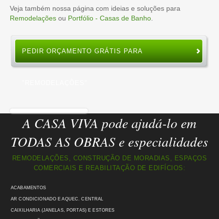
Veja também nossa página com ideias e soluções para
Remodelações
ou
Portfólio - Casas de Banho
.
PEDIR ORÇAMENTO GRÁTIS PARA
"REMODELAÇÕES"
A CASA VIVA pode ajudá-lo em
TODAS AS OBRAS e especialidades
REMODELAÇÕES, CONSTRUÇÃO DE MORADIAS, ESPAÇOS
COMERCIAIS E REABILITAÇÃO DE EDIFÍCIOS:
ACABAMENTOS
AR CONDICIONADO E AQUEC. CENTRAL
CAIXILHARIA (JANELAS, PORTAS) E ESTORES