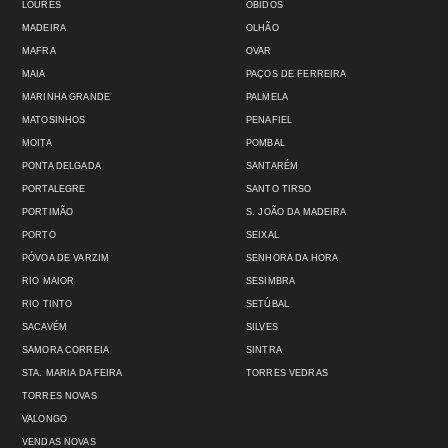
LOURES
ÓBIDOS
MADEIRA
OLHÃO
MAFRA
OVAR
MAIA
PAÇOS DE FERREIRA
MARINHA GRANDE
PALMELA
MATOSINHOS
PENAFIEL
MOITA
POMBAL
PONTA DELGADA
SANTARÉM
PORTALEGRE
SANTO TIRSO
PORTIMÃO
S. JOÃO DA MADEIRA
PORTO
SEIXAL
PÓVOA DE VARZIM
SENHORA DA HORA
RIO MAIOR
SESIMBRA
RIO TINTO
SETÚBAL
SACAVÉM
SILVES
SAMORA CORREIA
SINTRA
STA. MARIA DA FEIRA
TORRES VEDRAS
TORRES NOVAS
VALONGO
VENDAS NOVAS