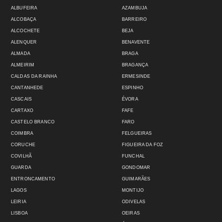
ALBUFEIRA
AZAMBUJA
ALCOBAÇA
BARREIRO
ALCOCHETE
BEJA
ALENQUER
BENAVENTE
ALMADA
BRAGA
ALMEIRIM
BRAGANÇA
CALDAS DA RAINHA
ERMESINDE
CANTANHEDE
ESPINHO
CASCAIS
ÉVORA
CARTAXO
FAFE
CASTELO BRANCO
FARO
COIMBRA
FELGUEIRAS
CORUCHE
FIGUEIRA DA FOZ
COVILHÃ
FUNCHAL
GUARDA
GONDOMAR
ENTRONCAMENTO
GUIMARÃES
LAGOS
MONTIJO
LEIRIA
ODIVELAS
LISBOA
OEIRAS