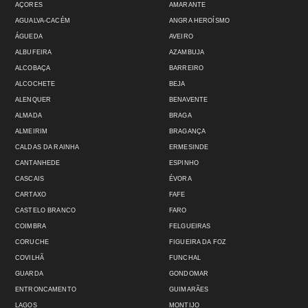
AÇORES
AMARANTE
AGUALVA-CACÉM
ANGRA HEROÍSMO
ÁGUEDA
AVEIRO
ALBUFEIRA
AZAMBUJA
ALCOBAÇA
BARREIRO
ALCOCHETE
BEJA
ALENQUER
BENAVENTE
ALMADA
BRAGA
ALMEIRIM
BRAGANÇA
CALDAS DA RAINHA
ERMESINDE
CANTANHEDE
ESPINHO
CASCAIS
ÉVORA
CARTAXO
FAFE
CASTELO BRANCO
FARO
COIMBRA
FELGUEIRAS
CORUCHE
FIGUEIRA DA FOZ
COVILHÃ
FUNCHAL
GUARDA
GONDOMAR
ENTRONCAMENTO
GUIMARÃES
LAGOS
MONTIJO