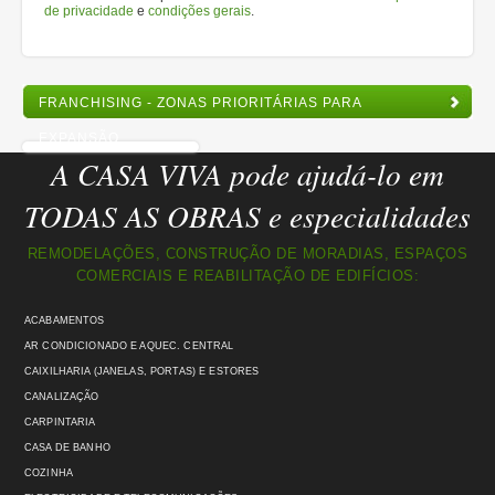
de privacidade
e
condições gerais
.
FRANCHISING - ZONAS PRIORITÁRIAS PARA
EXPANSÃO
A CASA VIVA pode ajudá-lo em
TODAS AS OBRAS e especialidades
REMODELAÇÕES, CONSTRUÇÃO DE MORADIAS, ESPAÇOS
COMERCIAIS E REABILITAÇÃO DE EDIFÍCIOS:
ACABAMENTOS
AR CONDICIONADO E AQUEC. CENTRAL
CAIXILHARIA (JANELAS, PORTAS) E ESTORES
CANALIZAÇÃO
CARPINTARIA
CASA DE BANHO
COZINHA