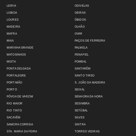
LEIRIA
ODIVELAS
LISBOA
OEIRAS
LOURES
ÓBIDOS
MADEIRA
OLHÃO
MAFRA
OVAR
MAIA
PAÇOS DE FERREIRA
MARINHA GRANDE
PALMELA
MATOSINHOS
PENAFIEL
MOITA
POMBAL
PONTA DELGADA
SANTARÉM
PORTALEGRE
SANTO TIRSO
PORTIMÃO
S. JOÃO DA MADEIRA
PORTO
SEIXAL
PÓVOA DE VARZIM
SENHORA DA HORA
RIO MAIOR
SESIMBRA
RIO TINTO
SETÚBAL
SACAVÉM
SILVES
SAMORA CORREIA
SINTRA
STA. MARIA DA FEIRA
TORRES VEDRAS