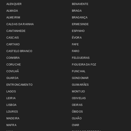
ALENQUER
BENAVENTE
ALMADA
BRAGA
ALMEIRIM
BRAGANÇA
CALDAS DA RAINHA
ERMESINDE
CANTANHEDE
ESPINHO
CASCAIS
ÉVORA
CARTAXO
FAFE
CASTELO BRANCO
FARO
COIMBRA
FELGUEIRAS
CORUCHE
FIGUEIRA DA FOZ
COVILHÃ
FUNCHAL
GUARDA
GONDOMAR
ENTRONCAMENTO
GUIMARÃES
LAGOS
MONTIJO
LEIRIA
ODIVELAS
LISBOA
OEIRAS
LOURES
ÓBIDOS
MADEIRA
OLHÃO
MAFRA
OVAR