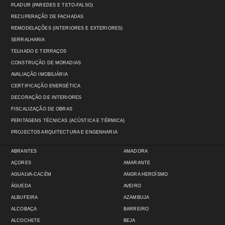
PLADUR (PAREDES E TETO-FALSO)
RECUPERAÇÃO DE FACHADAS
REMODELAÇÕES (INTERIORES E EXTERIORES)
SERRALHARIA
TELHADO E TERRAÇOS
CONSTRUÇÃO DE MORADIAS
AVALIAÇÃO IMOBILIÁRIA
CERTIFICAÇÃO ENERGÉTICA
DECORAÇÃO DE INTERIORES
FISCALIZAÇÃO DE OBRAS
PERITAGENS TÉCNICAS (ACÚSTICA E TÉRMICA)
PROJECTOS ARQUITECTURA E ENGENHARIA
ABRANTES
AMADORA
AÇORES
AMARANTE
AGUALVA-CACÉM
ANGRA HEROÍSMO
ÁGUEDA
AVEIRO
ALBUFEIRA
AZAMBUJA
ALCOBAÇA
BARREIRO
ALCOCHETE
BEJA