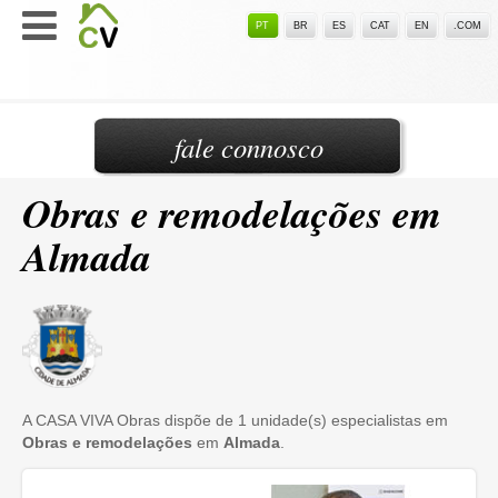
PT
BR
ES
CAT
EN
.COM
fale connosco
Obras e remodelações em
Almada
A CASA VIVA Obras dispõe de 1 unidade(s) especialistas em
Obras e remodelações
em
Almada
.