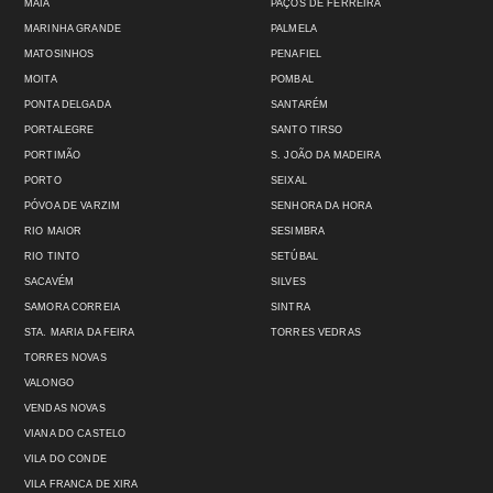
MAIA
PAÇOS DE FERREIRA
MARINHA GRANDE
PALMELA
MATOSINHOS
PENAFIEL
MOITA
POMBAL
PONTA DELGADA
SANTARÉM
PORTALEGRE
SANTO TIRSO
PORTIMÃO
S. JOÃO DA MADEIRA
PORTO
SEIXAL
PÓVOA DE VARZIM
SENHORA DA HORA
RIO MAIOR
SESIMBRA
RIO TINTO
SETÚBAL
SACAVÉM
SILVES
SAMORA CORREIA
SINTRA
STA. MARIA DA FEIRA
TORRES VEDRAS
TORRES NOVAS
VALONGO
VENDAS NOVAS
VIANA DO CASTELO
VILA DO CONDE
VILA FRANCA DE XIRA