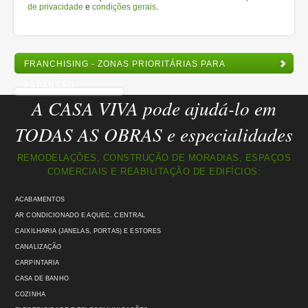
de privacidade
e
condições gerais
.
FRANCHISING - ZONAS PRIORITÁRIAS PARA
EXPANSÃO
A CASA VIVA pode ajudá-lo em
TODAS AS OBRAS e especialidades
REMODELAÇÕES, CONSTRUÇÃO DE MORADIAS, ESPAÇOS
COMERCIAIS E REABILITAÇÃO DE EDIFÍCIOS:
ACABAMENTOS
AR CONDICIONADO E AQUEC. CENTRAL
CAIXILHARIA (JANELAS, PORTAS) E ESTORES
CANALIZAÇÃO
CARPINTARIA
CASA DE BANHO
COZINHA