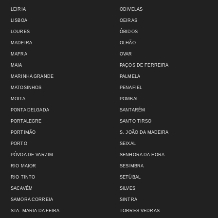
LEIRIA
ODIVELAS
LISBOA
OEIRAS
LOURES
ÓBIDOS
MADEIRA
OLHÃO
MAFRA
OVAR
MAIA
PAÇOS DE FERREIRA
MARINHA GRANDE
PALMELA
MATOSINHOS
PENAFIEL
MOITA
POMBAL
PONTA DELGADA
SANTARÉM
PORTALEGRE
SANTO TIRSO
PORTIMÃO
S. JOÃO DA MADEIRA
PORTO
SEIXAL
PÓVOA DE VARZIM
SENHORA DA HORA
RIO MAIOR
SESIMBRA
RIO TINTO
SETÚBAL
SACAVÉM
SILVES
SAMORA CORREIA
SINTRA
STA. MARIA DA FEIRA
TORRES VEDRAS