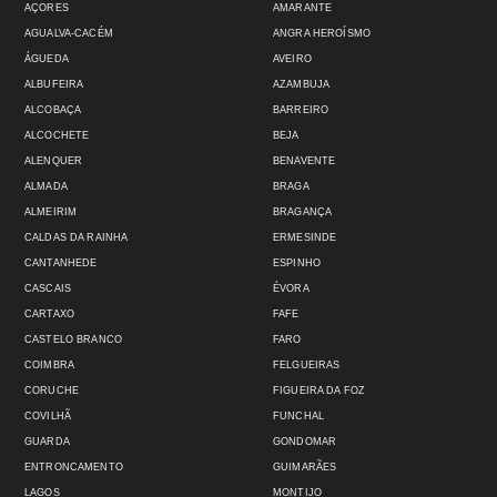
AÇORES
AMARANTE
AGUALVA-CACÉM
ANGRA HEROÍSMO
ÁGUEDA
AVEIRO
ALBUFEIRA
AZAMBUJA
ALCOBAÇA
BARREIRO
ALCOCHETE
BEJA
ALENQUER
BENAVENTE
ALMADA
BRAGA
ALMEIRIM
BRAGANÇA
CALDAS DA RAINHA
ERMESINDE
CANTANHEDE
ESPINHO
CASCAIS
ÉVORA
CARTAXO
FAFE
CASTELO BRANCO
FARO
COIMBRA
FELGUEIRAS
CORUCHE
FIGUEIRA DA FOZ
COVILHÃ
FUNCHAL
GUARDA
GONDOMAR
ENTRONCAMENTO
GUIMARÃES
LAGOS
MONTIJO