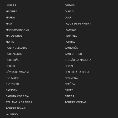
LOURES
ÓBIDOS
MADEIRA
OLHÃO
MAFRA
OVAR
MAIA
PAÇOS DE FERREIRA
MARINHA GRANDE
PALMELA
MATOSINHOS
PENAFIEL
MOITA
POMBAL
PONTA DELGADA
SANTARÉM
PORTALEGRE
SANTO TIRSO
PORTIMÃO
S. JOÃO DA MADEIRA
PORTO
SEIXAL
PÓVOA DE VARZIM
SENHORA DA HORA
RIO MAIOR
SESIMBRA
RIO TINTO
SETÚBAL
SACAVÉM
SILVES
SAMORA CORREIA
SINTRA
STA. MARIA DA FEIRA
TORRES VEDRAS
TORRES NOVAS
VALONGO