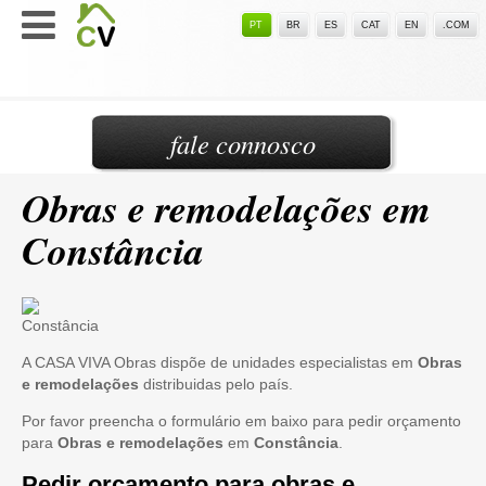
PT
BR
ES
CAT
EN
.COM
fale connosco
Obras e remodelações em
Constância
A CASA VIVA Obras dispõe de unidades especialistas em
Obras
e remodelações
distribuidas pelo país.
Por favor preencha o formulário em baixo para pedir orçamento
para
Obras e remodelações
em
Constância
.
Pedir orçamento para obras e