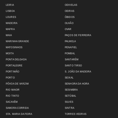
LEIRIA
ODIVELAS
LISBOA
OEIRAS
LOURES
ÓBIDOS
MADEIRA
OLHÃO
MAFRA
OVAR
MAIA
PAÇOS DE FERREIRA
MARINHA GRANDE
PALMELA
MATOSINHOS
PENAFIEL
MOITA
POMBAL
PONTA DELGADA
SANTARÉM
PORTALEGRE
SANTO TIRSO
PORTIMÃO
S. JOÃO DA MADEIRA
PORTO
SEIXAL
PÓVOA DE VARZIM
SENHORA DA HORA
RIO MAIOR
SESIMBRA
RIO TINTO
SETÚBAL
SACAVÉM
SILVES
SAMORA CORREIA
SINTRA
STA. MARIA DA FEIRA
TORRES VEDRAS