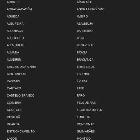
AÇORES
AMARANTE
AGUALVA-CACÉM
ANGRA HEROÍSMO
ÁGUEDA
AVEIRO
ALBUFEIRA
AZAMBUJA
ALCOBAÇA
BARREIRO
ALCOCHETE
BEJA
ALENQUER
BENAVENTE
ALMADA
BRAGA
ALMEIRIM
BRAGANÇA
CALDAS DA RAINHA
ERMESINDE
CANTANHEDE
ESPINHO
CASCAIS
ÉVORA
CARTAXO
FAFE
CASTELO BRANCO
FARO
COIMBRA
FELGUEIRAS
CORUCHE
FIGUEIRA DA FOZ
COVILHÃ
FUNCHAL
GUARDA
GONDOMAR
ENTRONCAMENTO
GUIMARÃES
LAGOS
MONTIJO