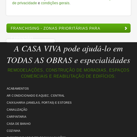
de privacidade
e
condições gerais
.
FRANCHISING - ZONAS PRIORITÁRIAS PARA
EXPANSÃO
A CASA VIVA pode ajudá-lo em
TODAS AS OBRAS e especialidades
REMODELAÇÕES, CONSTRUÇÃO DE MORADIAS, ESPAÇOS
COMERCIAIS E REABILITAÇÃO DE EDIFÍCIOS:
ACABAMENTOS
AR CONDICIONADO E AQUEC. CENTRAL
CAIXILHARIA (JANELAS, PORTAS) E ESTORES
CANALIZAÇÃO
CARPINTARIA
CASA DE BANHO
COZINHA