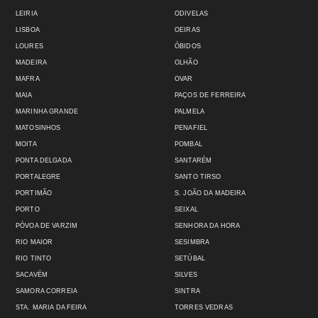
LEIRIA
ODIVELAS
LISBOA
OEIRAS
LOURES
ÓBIDOS
MADEIRA
OLHÃO
MAFRA
OVAR
MAIA
PAÇOS DE FERREIRA
MARINHA GRANDE
PALMELA
MATOSINHOS
PENAFIEL
MOITA
POMBAL
PONTA DELGADA
SANTARÉM
PORTALEGRE
SANTO TIRSO
PORTIMÃO
S. JOÃO DA MADEIRA
PORTO
SEIXAL
PÓVOA DE VARZIM
SENHORA DA HORA
RIO MAIOR
SESIMBRA
RIO TINTO
SETÚBAL
SACAVÉM
SILVES
SAMORA CORREIA
SINTRA
STA. MARIA DA FEIRA
TORRES VEDRAS