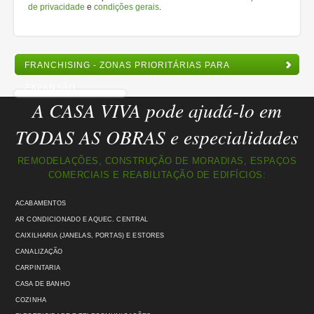
de privacidade
e
condições gerais
.
FRANCHISING - ZONAS PRIORITÁRIAS PARA
EXPANSÃO
A CASA VIVA pode ajudá-lo em
TODAS AS OBRAS e especialidades
REMODELAÇÕES, CONSTRUÇÃO DE MORADIAS, ESPAÇOS
COMERCIAIS E REABILITAÇÃO DE EDIFÍCIOS:
ACABAMENTOS
AR CONDICIONADO E AQUEC. CENTRAL
CAIXILHARIA (JANELAS, PORTAS) E ESTORES
CANALIZAÇÃO
CARPINTARIA
CASA DE BANHO
COZINHA