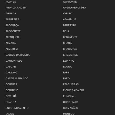
AÇORES
AMARANTE
AGUALVA-CACÉM
ANGRA HEROÍSMO
ÁGUEDA
AVEIRO
ALBUFEIRA
AZAMBUJA
ALCOBAÇA
BARREIRO
ALCOCHETE
BEJA
ALENQUER
BENAVENTE
ALMADA
BRAGA
ALMEIRIM
BRAGANÇA
CALDAS DA RAINHA
ERMESINDE
CANTANHEDE
ESPINHO
CASCAIS
ÉVORA
CARTAXO
FAFE
CASTELO BRANCO
FARO
COIMBRA
FELGUEIRAS
CORUCHE
FIGUEIRA DA FOZ
COVILHÃ
FUNCHAL
GUARDA
GONDOMAR
ENTRONCAMENTO
GUIMARÃES
LAGOS
MONTIJO