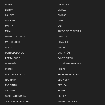
LEIRIA
ODIVELAS
LISBOA
OEIRAS
LOURES
ÓBIDOS
MADEIRA
OLHÃO
MAFRA
OVAR
MAIA
PAÇOS DE FERREIRA
MARINHA GRANDE
PALMELA
MATOSINHOS
PENAFIEL
MOITA
POMBAL
PONTA DELGADA
SANTARÉM
PORTALEGRE
SANTO TIRSO
PORTIMÃO
S. JOÃO DA MADEIRA
PORTO
SEIXAL
PÓVOA DE VARZIM
SENHORA DA HORA
RIO MAIOR
SESIMBRA
RIO TINTO
SETÚBAL
SACAVÉM
SILVES
SAMORA CORREIA
SINTRA
STA. MARIA DA FEIRA
TORRES VEDRAS