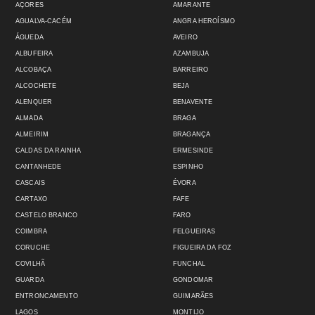
AÇORES
AMARANTE
AGUALVA-CACÉM
ANGRA HEROÍSMO
ÁGUEDA
AVEIRO
ALBUFEIRA
AZAMBUJA
ALCOBAÇA
BARREIRO
ALCOCHETE
BEJA
ALENQUER
BENAVENTE
ALMADA
BRAGA
ALMEIRIM
BRAGANÇA
CALDAS DA RAINHA
ERMESINDE
CANTANHEDE
ESPINHO
CASCAIS
ÉVORA
CARTAXO
FAFE
CASTELO BRANCO
FARO
COIMBRA
FELGUEIRAS
CORUCHE
FIGUEIRA DA FOZ
COVILHÃ
FUNCHAL
GUARDA
GONDOMAR
ENTRONCAMENTO
GUIMARÃES
LAGOS
MONTIJO