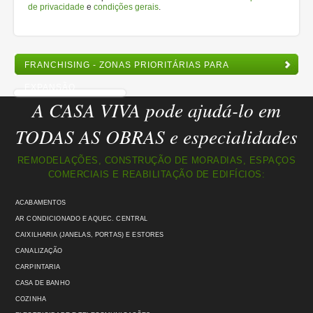
de privacidade
e
condições gerais
.
FRANCHISING - ZONAS PRIORITÁRIAS PARA
EXPANSÃO
A CASA VIVA pode ajudá-lo em
TODAS AS OBRAS e especialidades
REMODELAÇÕES, CONSTRUÇÃO DE MORADIAS, ESPAÇOS
COMERCIAIS E REABILITAÇÃO DE EDIFÍCIOS:
ACABAMENTOS
AR CONDICIONADO E AQUEC. CENTRAL
CAIXILHARIA (JANELAS, PORTAS) E ESTORES
CANALIZAÇÃO
CARPINTARIA
CASA DE BANHO
COZINHA