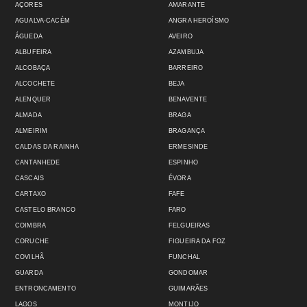
AÇORES
AMARANTE
AGUALVA-CACÉM
ANGRA HEROÍSMO
ÁGUEDA
AVEIRO
ALBUFEIRA
AZAMBUJA
ALCOBAÇA
BARREIRO
ALCOCHETE
BEJA
ALENQUER
BENAVENTE
ALMADA
BRAGA
ALMEIRIM
BRAGANÇA
CALDAS DA RAINHA
ERMESINDE
CANTANHEDE
ESPINHO
CASCAIS
ÉVORA
CARTAXO
FAFE
CASTELO BRANCO
FARO
COIMBRA
FELGUEIRAS
CORUCHE
FIGUEIRA DA FOZ
COVILHÃ
FUNCHAL
GUARDA
GONDOMAR
ENTRONCAMENTO
GUIMARÃES
LAGOS
MONTIJO