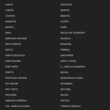
LEIRIA
ODIVELAS
LISBOA
OEIRAS
LOURES
ÓBIDOS
MADEIRA
OLHÃO
MAFRA
OVAR
MAIA
PAÇOS DE FERREIRA
MARINHA GRANDE
PALMELA
MATOSINHOS
PENAFIEL
MOITA
POMBAL
PONTA DELGADA
SANTARÉM
PORTALEGRE
SANTO TIRSO
PORTIMÃO
S. JOÃO DA MADEIRA
PORTO
SEIXAL
PÓVOA DE VARZIM
SENHORA DA HORA
RIO MAIOR
SESIMBRA
RIO TINTO
SETÚBAL
SACAVÉM
SILVES
SAMORA CORREIA
SINTRA
STA. MARIA DA FEIRA
TORRES VEDRAS