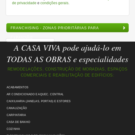
de privacidade
e
condições gerais
.
FRANCHISING - ZONAS PRIORITÁRIAS PARA
EXPANSÃO
A CASA VIVA pode ajudá-lo em
TODAS AS OBRAS e especialidades
REMODELAÇÕES, CONSTRUÇÃO DE MORADIAS, ESPAÇOS
COMERCIAIS E REABILITAÇÃO DE EDIFÍCIOS:
ACABAMENTOS
AR CONDICIONADO E AQUEC. CENTRAL
CAIXILHARIA (JANELAS, PORTAS) E ESTORES
CANALIZAÇÃO
CARPINTARIA
CASA DE BANHO
COZINHA