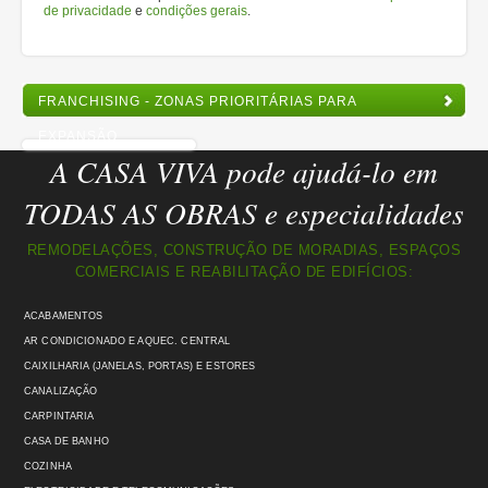
de privacidade
e
condições gerais
.
FRANCHISING - ZONAS PRIORITÁRIAS PARA
EXPANSÃO
A CASA VIVA pode ajudá-lo em
TODAS AS OBRAS e especialidades
REMODELAÇÕES, CONSTRUÇÃO DE MORADIAS, ESPAÇOS
COMERCIAIS E REABILITAÇÃO DE EDIFÍCIOS:
ACABAMENTOS
AR CONDICIONADO E AQUEC. CENTRAL
CAIXILHARIA (JANELAS, PORTAS) E ESTORES
CANALIZAÇÃO
CARPINTARIA
CASA DE BANHO
COZINHA