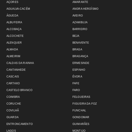
AÇORES
AMARANTE
AGUALVA-CACÉM
ANGRA HEROÍSMO
ÁGUEDA
AVEIRO
ALBUFEIRA
AZAMBUJA
ALCOBAÇA
BARREIRO
ALCOCHETE
BEJA
ALENQUER
BENAVENTE
ALMADA
BRAGA
ALMEIRIM
BRAGANÇA
CALDAS DA RAINHA
ERMESINDE
CANTANHEDE
ESPINHO
CASCAIS
ÉVORA
CARTAXO
FAFE
CASTELO BRANCO
FARO
COIMBRA
FELGUEIRAS
CORUCHE
FIGUEIRA DA FOZ
COVILHÃ
FUNCHAL
GUARDA
GONDOMAR
ENTRONCAMENTO
GUIMARÃES
LAGOS
MONTIJO