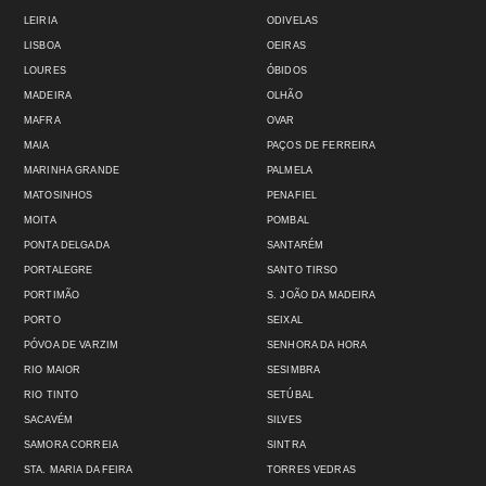
LEIRIA
ODIVELAS
LISBOA
OEIRAS
LOURES
ÓBIDOS
MADEIRA
OLHÃO
MAFRA
OVAR
MAIA
PAÇOS DE FERREIRA
MARINHA GRANDE
PALMELA
MATOSINHOS
PENAFIEL
MOITA
POMBAL
PONTA DELGADA
SANTARÉM
PORTALEGRE
SANTO TIRSO
PORTIMÃO
S. JOÃO DA MADEIRA
PORTO
SEIXAL
PÓVOA DE VARZIM
SENHORA DA HORA
RIO MAIOR
SESIMBRA
RIO TINTO
SETÚBAL
SACAVÉM
SILVES
SAMORA CORREIA
SINTRA
STA. MARIA DA FEIRA
TORRES VEDRAS