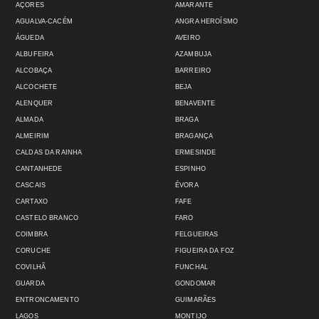
AÇORES
AMARANTE
AGUALVA-CACÉM
ANGRA HEROÍSMO
ÁGUEDA
AVEIRO
ALBUFEIRA
AZAMBUJA
ALCOBAÇA
BARREIRO
ALCOCHETE
BEJA
ALENQUER
BENAVENTE
ALMADA
BRAGA
ALMEIRIM
BRAGANÇA
CALDAS DA RAINHA
ERMESINDE
CANTANHEDE
ESPINHO
CASCAIS
ÉVORA
CARTAXO
FAFE
CASTELO BRANCO
FARO
COIMBRA
FELGUEIRAS
CORUCHE
FIGUEIRA DA FOZ
COVILHÃ
FUNCHAL
GUARDA
GONDOMAR
ENTRONCAMENTO
GUIMARÃES
LAGOS
MONTIJO