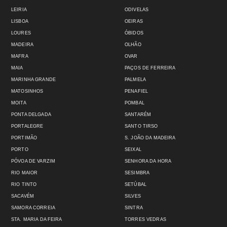
LEIRIA
ODIVELAS
LISBOA
OEIRAS
LOURES
ÓBIDOS
MADEIRA
OLHÃO
MAFRA
OVAR
MAIA
PAÇOS DE FERREIRA
MARINHA GRANDE
PALMELA
MATOSINHOS
PENAFIEL
MOITA
POMBAL
PONTA DELGADA
SANTARÉM
PORTALEGRE
SANTO TIRSO
PORTIMÃO
S. JOÃO DA MADEIRA
PORTO
SEIXAL
PÓVOA DE VARZIM
SENHORA DA HORA
RIO MAIOR
SESIMBRA
RIO TINTO
SETÚBAL
SACAVÉM
SILVES
SAMORA CORREIA
SINTRA
STA. MARIA DA FEIRA
TORRES VEDRAS