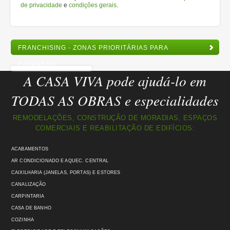
de privacidade
e
condições gerais
.
FRANCHISING - ZONAS PRIORITÁRIAS PARA
EXPANSÃO
A CASA VIVA pode ajudá-lo em
TODAS AS OBRAS e especialidades
REMODELAÇÕES, CONSTRUÇÃO DE MORADIAS, ESPAÇOS
COMERCIAIS E REABILITAÇÃO DE EDIFÍCIOS:
ACABAMENTOS
AR CONDICIONADO E AQUEC. CENTRAL
CAIXILHARIA (JANELAS, PORTAS) E ESTORES
CANALIZAÇÃO
CARPINTARIA
CASA DE BANHO
COZINHA