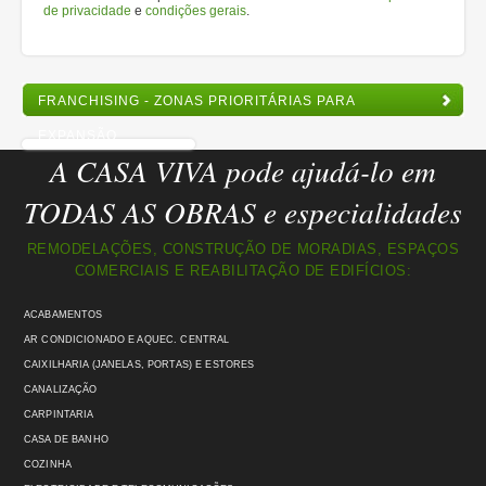
de privacidade
e
condições gerais
.
FRANCHISING - ZONAS PRIORITÁRIAS PARA
EXPANSÃO
A CASA VIVA pode ajudá-lo em
TODAS AS OBRAS e especialidades
REMODELAÇÕES, CONSTRUÇÃO DE MORADIAS, ESPAÇOS
COMERCIAIS E REABILITAÇÃO DE EDIFÍCIOS:
ACABAMENTOS
AR CONDICIONADO E AQUEC. CENTRAL
CAIXILHARIA (JANELAS, PORTAS) E ESTORES
CANALIZAÇÃO
CARPINTARIA
CASA DE BANHO
COZINHA