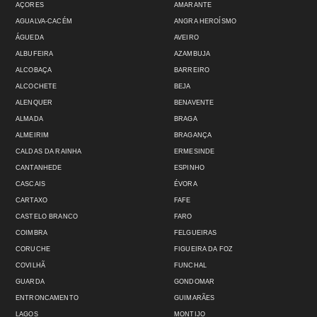
AÇORES
AMARANTE
AGUALVA-CACÉM
ANGRA HEROÍSMO
ÁGUEDA
AVEIRO
ALBUFEIRA
AZAMBUJA
ALCOBAÇA
BARREIRO
ALCOCHETE
BEJA
ALENQUER
BENAVENTE
ALMADA
BRAGA
ALMEIRIM
BRAGANÇA
CALDAS DA RAINHA
ERMESINDE
CANTANHEDE
ESPINHO
CASCAIS
ÉVORA
CARTAXO
FAFE
CASTELO BRANCO
FARO
COIMBRA
FELGUEIRAS
CORUCHE
FIGUEIRA DA FOZ
COVILHÃ
FUNCHAL
GUARDA
GONDOMAR
ENTRONCAMENTO
GUIMARÃES
LAGOS
MONTIJO