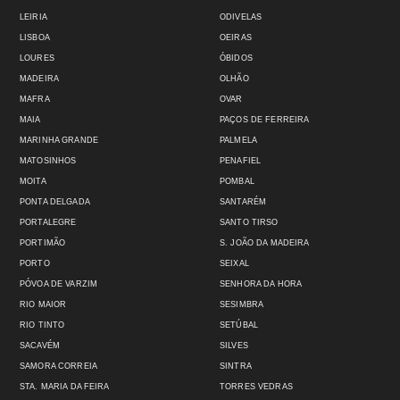
LEIRIA
ODIVELAS
LISBOA
OEIRAS
LOURES
ÓBIDOS
MADEIRA
OLHÃO
MAFRA
OVAR
MAIA
PAÇOS DE FERREIRA
MARINHA GRANDE
PALMELA
MATOSINHOS
PENAFIEL
MOITA
POMBAL
PONTA DELGADA
SANTARÉM
PORTALEGRE
SANTO TIRSO
PORTIMÃO
S. JOÃO DA MADEIRA
PORTO
SEIXAL
PÓVOA DE VARZIM
SENHORA DA HORA
RIO MAIOR
SESIMBRA
RIO TINTO
SETÚBAL
SACAVÉM
SILVES
SAMORA CORREIA
SINTRA
STA. MARIA DA FEIRA
TORRES VEDRAS