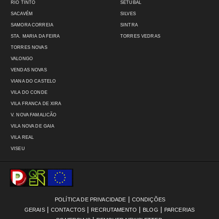
RIO TINTO
SETÚBAL
SACAVÉM
SILVES
SAMORA CORREIA
SINTRA
STA. MARIA DA FEIRA
TORRES VEDRAS
TORRES NOVAS
VALONGO
VENDAS NOVAS
VIANA DO CASTELO
VILA DO CONDE
VILA FRANCA DE XIRA
V. NOVA FAMALICÃO
VILA NOVA DE GAIA
VILA REAL
VISEU
|
POLÍTICA DE PRIVACIDADE
CONDIÇÕES
|
|
|
|
GERAIS
CONTACTOS
RECRUTAMENTO
BLOG
PARCERIAS