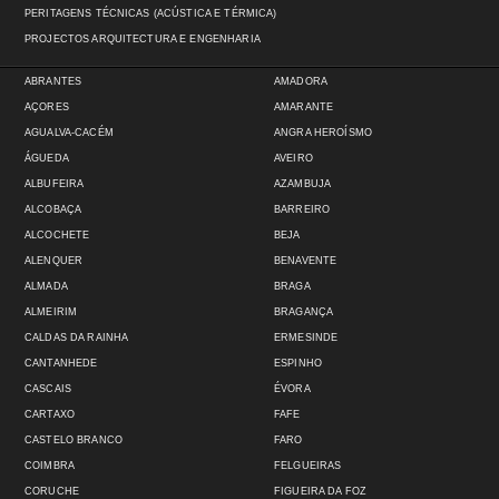
PERITAGENS TÉCNICAS (ACÚSTICA E TÉRMICA)
PROJECTOS ARQUITECTURA E ENGENHARIA
ABRANTES
AMADORA
AÇORES
AMARANTE
AGUALVA-CACÉM
ANGRA HEROÍSMO
ÁGUEDA
AVEIRO
ALBUFEIRA
AZAMBUJA
ALCOBAÇA
BARREIRO
ALCOCHETE
BEJA
ALENQUER
BENAVENTE
ALMADA
BRAGA
ALMEIRIM
BRAGANÇA
CALDAS DA RAINHA
ERMESINDE
CANTANHEDE
ESPINHO
CASCAIS
ÉVORA
CARTAXO
FAFE
CASTELO BRANCO
FARO
COIMBRA
FELGUEIRAS
CORUCHE
FIGUEIRA DA FOZ