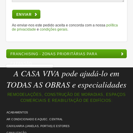
ENVIAR
Ao enviar-nos este pedido aceita e concorda com a nossa
política
de privacidade
e
condições gerais
.
FRANCHISING - ZONAS PRIORITÁRIAS PARA
EXPANSÃO
A CASA VIVA pode ajudá-lo em
TODAS AS OBRAS e especialidades
REMODELAÇÕES, CONSTRUÇÃO DE MORADIAS, ESPAÇOS
COMERCIAIS E REABILITAÇÃO DE EDIFÍCIOS:
ACABAMENTOS
AR CONDICIONADO E AQUEC. CENTRAL
CAIXILHARIA (JANELAS, PORTAS) E ESTORES