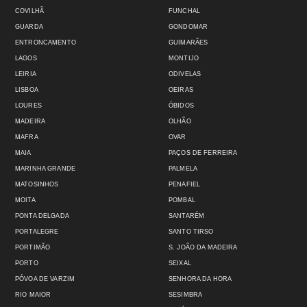
COVILHÃ
FUNCHAL
GUARDA
GONDOMAR
ENTRONCAMENTO
GUIMARÃES
LAGOS
MONTIJO
LEIRIA
ODIVELAS
LISBOA
OEIRAS
LOURES
ÓBIDOS
MADEIRA
OLHÃO
MAFRA
OVAR
MAIA
PAÇOS DE FERREIRA
MARINHA GRANDE
PALMELA
MATOSINHOS
PENAFIEL
MOITA
POMBAL
PONTA DELGADA
SANTARÉM
PORTALEGRE
SANTO TIRSO
PORTIMÃO
S. JOÃO DA MADEIRA
PORTO
SEIXAL
PÓVOA DE VARZIM
SENHORA DA HORA
RIO MAIOR
SESIMBRA