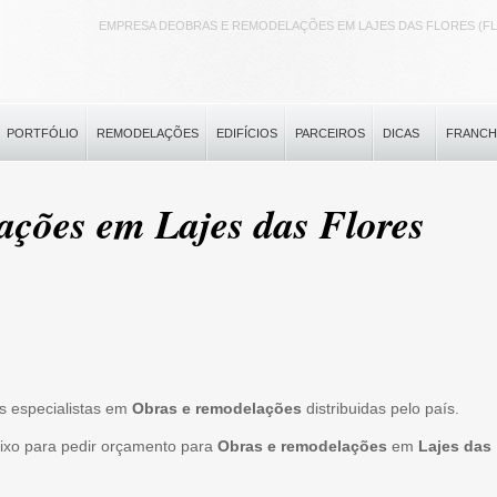
EMPRESA DEOBRAS E REMODELAÇÕES EM LAJES DAS FLORES (F
PORTFÓLIO
REMODELAÇÕES
EDIFÍCIOS
PARCEIROS
DICAS
FRANCH
ações em Lajes das Flores
s especialistas em
Obras e remodelações
distribuidas pelo país.
aixo para pedir orçamento para
Obras e remodelações
em
Lajes das