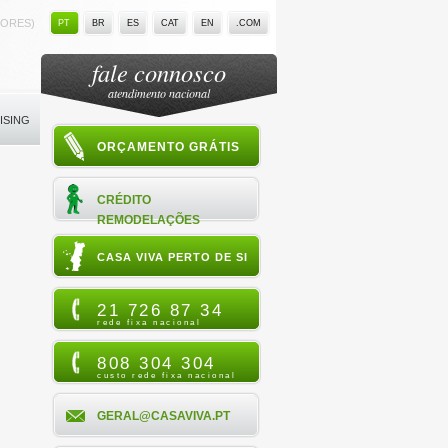
LORES)
PT
BR
ES
CAT
EN
.COM
fale connosco
atendimento nacional
ISING
ORÇAMENTO GRÁTIS
CRÉDITO
REMODELAÇÕES
CASA VIVA PERTO DE SI
21 726 87 34
rede fixa nacional
808 304 304
custo rede fixa nacional
GERAL@CASAVIVA.PT