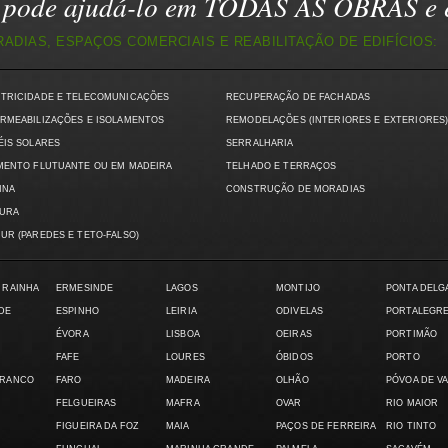
pode ajudá-lo em TODAS AS OBRAS e e
DIAS, ESPAÇOS COMERCIAIS E REABILITAÇÃO DE EDIFÍCIOS:
CTRICIDADE E TELECOMUNICAÇÕES
RECUPERAÇÃO DE FACHADAS
RMEABILIZAÇÕES E ISOLAMENTOS
REMODELAÇÕES (INTERIORES E EXTERIORES
ÉIS SOLARES
SERRALHARIA
MENTO FLUTUANTE OU EM MADEIRA
TELHADO E TERRAÇOS
INA
CONSTRUÇÃO DE MORADIAS
TURA
UR (PAREDES E TETO-FALSO)
 RAINHA
ERMESINDE
LAGOS
MONTIJO
PONTA DELG
DE
ESPINHO
LEIRIA
ODIVELAS
PORTALEGR
ÉVORA
LISBOA
OEIRAS
PORTIMÃO
FAFE
LOURES
ÓBIDOS
PORTO
BRANCO
FARO
MADEIRA
OLHÃO
PÓVOA DE V
FELGUEIRAS
MAFRA
OVAR
RIO MAIOR
FIGUEIRA DA FOZ
MAIA
PAÇOS DE FERREIRA
RIO TINTO