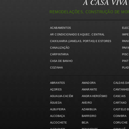
A CASA VIVA 
REMODELAÇÕES, CONSTRUÇÃO DE MORA
ACABAMENTOS
ELE
AR CONDICIONADO E AQUEC. CENTRAL
IMPE
CAIXILHARIA (JANELAS, PORTAS) E ESTORES
PAIN
CANALIZAÇÃO
PAVI
CARPINTARIA
PISC
CASA DE BANHO
PIN
COZINHA
PLAD
ABRANTES
AMADORA
CALDAS DA
AÇORES
AMARANTE
CANTANHE
AGUALVA-CACÉM
ANGRA HEROÍSMO
CASCAIS
ÁGUEDA
AVEIRO
CARTAXO
ALBUFEIRA
AZAMBUJA
CASTELO 
ALCOBAÇA
BARREIRO
COIMBRA
ALCOCHETE
BEJA
CORUCHE