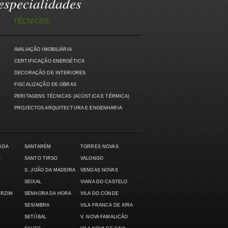
specialidades
TÉCNICOS:
AVALIAÇÃO IMOBILIÁRIA
)
CERTIFICAÇÃO ENERGÉTICA
DECORAÇÃO DE INTERIORES
FISCALIZAÇÃO DE OBRAS
PERITAGENS TÉCNICAS (ACÚSTICA E TÉRMICA)
PROJECTOS ARQUITECTURA E ENGENHARIA
ADA
SANTARÉM
TORRES NOVAS
E
SANTO TIRSO
VALONGO
S. JOÃO DA MADEIRA
VENDAS NOVAS
SEIXAL
VIANA DO CASTELO
ARZIM
SENHORA DA HORA
VILA DO CONDE
SESIMBRA
VILA FRANCA DE XIRA
SETÚBAL
V. NOVA FAMALICÃO