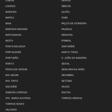
LISBOA
OEIRAS
LOURES
ÓBIDOS
MADEIRA
OLHÃO
MAFRA
OVAR
MAIA
PAÇOS DE FERREIRA
MARINHA GRANDE
PALMELA
MATOSINHOS
PENAFIEL
MOITA
POMBAL
PONTA DELGADA
SANTARÉM
PORTALEGRE
SANTO TIRSO
PORTIMÃO
S. JOÃO DA MADEIRA
PORTO
SEIXAL
PÓVOA DE VARZIM
SENHORA DA HORA
RIO MAIOR
SESIMBRA
RIO TINTO
SETÚBAL
SACAVÉM
SILVES
SAMORA CORREIA
SINTRA
STA. MARIA DA FEIRA
TORRES VEDRAS
TORRES NOVAS
VALONGO