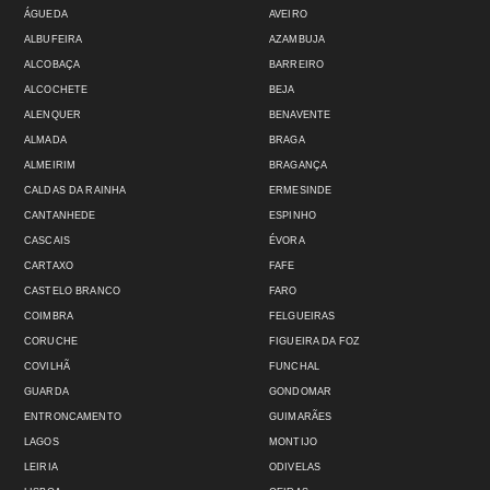
ÁGUEDA
AVEIRO
ALBUFEIRA
AZAMBUJA
ALCOBAÇA
BARREIRO
ALCOCHETE
BEJA
ALENQUER
BENAVENTE
ALMADA
BRAGA
ALMEIRIM
BRAGANÇA
CALDAS DA RAINHA
ERMESINDE
CANTANHEDE
ESPINHO
CASCAIS
ÉVORA
CARTAXO
FAFE
CASTELO BRANCO
FARO
COIMBRA
FELGUEIRAS
CORUCHE
FIGUEIRA DA FOZ
COVILHÃ
FUNCHAL
GUARDA
GONDOMAR
ENTRONCAMENTO
GUIMARÃES
LAGOS
MONTIJO
LEIRIA
ODIVELAS