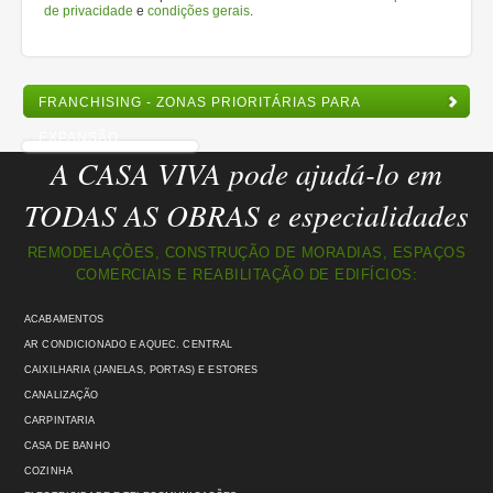
de privacidade
e
condições gerais
.
FRANCHISING - ZONAS PRIORITÁRIAS PARA
EXPANSÃO
A CASA VIVA pode ajudá-lo em
TODAS AS OBRAS e especialidades
REMODELAÇÕES, CONSTRUÇÃO DE MORADIAS, ESPAÇOS
COMERCIAIS E REABILITAÇÃO DE EDIFÍCIOS:
ACABAMENTOS
AR CONDICIONADO E AQUEC. CENTRAL
CAIXILHARIA (JANELAS, PORTAS) E ESTORES
CANALIZAÇÃO
CARPINTARIA
CASA DE BANHO
COZINHA