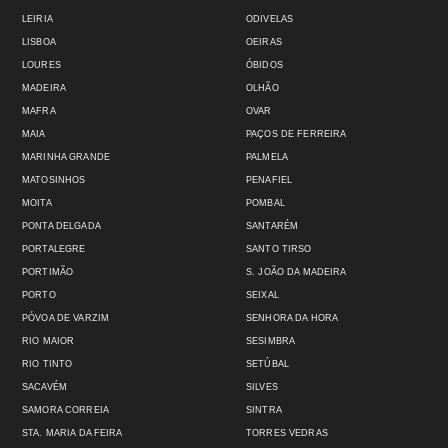
LEIRIA
ODIVELAS
LISBOA
OEIRAS
LOURES
ÓBIDOS
MADEIRA
OLHÃO
MAFRA
OVAR
MAIA
PAÇOS DE FERREIRA
MARINHA GRANDE
PALMELA
MATOSINHOS
PENAFIEL
MOITA
POMBAL
PONTA DELGADA
SANTARÉM
PORTALEGRE
SANTO TIRSO
PORTIMÃO
S. JOÃO DA MADEIRA
PORTO
SEIXAL
PÓVOA DE VARZIM
SENHORA DA HORA
RIO MAIOR
SESIMBRA
RIO TINTO
SETÚBAL
SACAVÉM
SILVES
SAMORA CORREIA
SINTRA
STA. MARIA DA FEIRA
TORRES VEDRAS