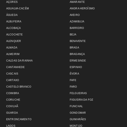
AÇORES
AMARANTE
AGUALVA-CACÉM
ANGRA HEROÍSMO
ÁGUEDA
AVEIRO
ALBUFEIRA
AZAMBUJA
ALCOBAÇA
BARREIRO
ALCOCHETE
BEJA
ALENQUER
BENAVENTE
ALMADA
BRAGA
ALMEIRIM
BRAGANÇA
CALDAS DA RAINHA
ERMESINDE
CANTANHEDE
ESPINHO
CASCAIS
ÉVORA
CARTAXO
FAFE
CASTELO BRANCO
FARO
COIMBRA
FELGUEIRAS
CORUCHE
FIGUEIRA DA FOZ
COVILHÃ
FUNCHAL
GUARDA
GONDOMAR
ENTRONCAMENTO
GUIMARÃES
LAGOS
MONTIJO