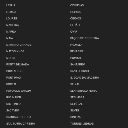
LEIRIA
ODIVELAS
LISBOA
OEIRAS
LOURES
ÓBIDOS
MADEIRA
OLHÃO
MAFRA
OVAR
MAIA
PAÇOS DE FERREIRA
MARINHA GRANDE
PALMELA
MATOSINHOS
PENAFIEL
MOITA
POMBAL
PONTA DELGADA
SANTARÉM
PORTALEGRE
SANTO TIRSO
PORTIMÃO
S. JOÃO DA MADEIRA
PORTO
SEIXAL
PÓVOA DE VARZIM
SENHORA DA HORA
RIO MAIOR
SESIMBRA
RIO TINTO
SETÚBAL
SACAVÉM
SILVES
SAMORA CORREIA
SINTRA
STA. MARIA DA FEIRA
TORRES VEDRAS