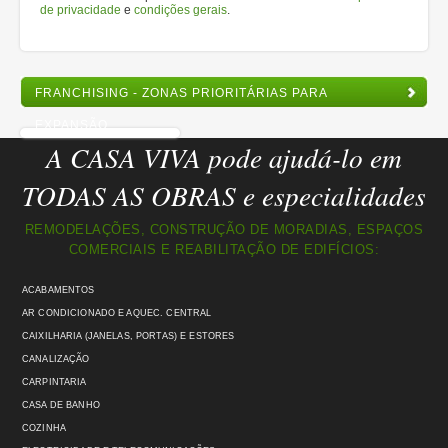
de privacidade
e
condições gerais
.
FRANCHISING - ZONAS PRIORITÁRIAS PARA
EXPANSÃO
A CASA VIVA pode ajudá-lo em
TODAS AS OBRAS e especialidades
REMODELAÇÕES, CONSTRUÇÃO DE MORADIAS, ESPAÇOS
COMERCIAIS E REABILITAÇÃO DE EDIFÍCIOS:
ACABAMENTOS
AR CONDICIONADO E AQUEC. CENTRAL
CAIXILHARIA (JANELAS, PORTAS) E ESTORES
CANALIZAÇÃO
CARPINTARIA
CASA DE BANHO
COZINHA