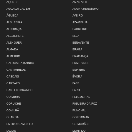
AÇORES
AMARANTE
AGUALVA-CACÉM
ANGRA HEROÍSMO
ÁGUEDA
AVEIRO
ALBUFEIRA
AZAMBUJA
ALCOBAÇA
BARREIRO
ALCOCHETE
BEJA
ALENQUER
BENAVENTE
ALMADA
BRAGA
ALMEIRIM
BRAGANÇA
CALDAS DA RAINHA
ERMESINDE
CANTANHEDE
ESPINHO
CASCAIS
ÉVORA
CARTAXO
FAFE
CASTELO BRANCO
FARO
COIMBRA
FELGUEIRAS
CORUCHE
FIGUEIRA DA FOZ
COVILHÃ
FUNCHAL
GUARDA
GONDOMAR
ENTRONCAMENTO
GUIMARÃES
LAGOS
MONTIJO