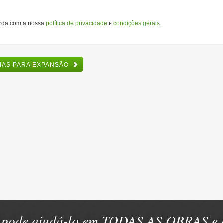
orda com a nossa
política de privacidade
e
condições gerais
.
RIAS PARA EXPANSÃO
pode ajudá-lo em TODAS AS OBRAS e e