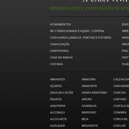
REMODELAÇÕES, CONSTRUÇÃO DE MORA
ACABAMENTOS
ELE
AR CONDICIONADO E AQUEC. CENTRAL
IMPE
CAIXILHARIA (JANELAS, PORTAS) E ESTORES
PAIN
CANALIZAÇÃO
PAVI
CARPINTARIA
PISC
CASA DE BANHO
PIN
COZINHA
PLAD
ABRANTES
AMADORA
CALDAS DA
AÇORES
AMARANTE
CANTANHE
AGUALVA-CACÉM
ANGRA HEROÍSMO
CASCAIS
ÁGUEDA
AVEIRO
CARTAXO
ALBUFEIRA
AZAMBUJA
CASTELO 
ALCOBAÇA
BARREIRO
COIMBRA
ALCOCHETE
BEJA
CORUCHE
ALENQUER
BENAVENTE
COVILHÃ