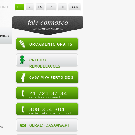
DONDO
PT
BR
ES
CAT
EN
.COM
fale connosco
atendimento nacional
ISING
ORÇAMENTO GRÁTIS
CRÉDITO
REMODELAÇÕES
CASA VIVA PERTO DE SI
21 726 87 34
rede fixa nacional
808 304 304
custo rede fixa nacional
GERAL@CASAVIVA.PT
um