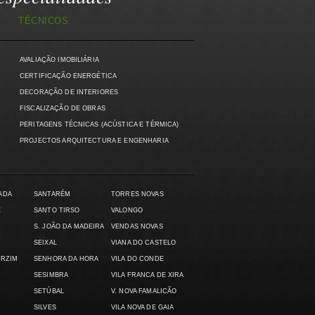
TÉCNICOS:
AVALIAÇÃO IMOBILIÁRIA
)
CERTIFICAÇÃO ENERGÉTICA
DECORAÇÃO DE INTERIORES
FISCALIZAÇÃO DE OBRAS
PERITAGENS TÉCNICAS (ACÚSTICA E TÉRMICA)
PROJECTOS ARQUITECTURA E ENGENHARIA
ADA
SANTARÉM
TORRES NOVAS
E
SANTO TIRSO
VALONGO
S. JOÃO DA MADEIRA
VENDAS NOVAS
SEIXAL
VIANA DO CASTELO
ARZIM
SENHORA DA HORA
VILA DO CONDE
SESIMBRA
VILA FRANCA DE XIRA
SETÚBAL
V. NOVA FAMALICÃO
SILVES
VILA NOVA DE GAIA