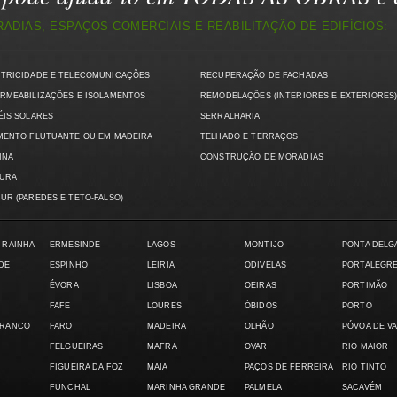
DIAS, ESPAÇOS COMERCIAIS E REABILITAÇÃO DE EDIFÍCIOS:
CTRICIDADE E TELECOMUNICAÇÕES
RECUPERAÇÃO DE FACHADAS
RMEABILIZAÇÕES E ISOLAMENTOS
REMODELAÇÕES (INTERIORES E EXTERIORES
ÉIS SOLARES
SERRALHARIA
MENTO FLUTUANTE OU EM MADEIRA
TELHADO E TERRAÇOS
INA
CONSTRUÇÃO DE MORADIAS
TURA
UR (PAREDES E TETO-FALSO)
 RAINHA
ERMESINDE
LAGOS
MONTIJO
PONTA DELG
DE
ESPINHO
LEIRIA
ODIVELAS
PORTALEGR
ÉVORA
LISBOA
OEIRAS
PORTIMÃO
FAFE
LOURES
ÓBIDOS
PORTO
BRANCO
FARO
MADEIRA
OLHÃO
PÓVOA DE V
FELGUEIRAS
MAFRA
OVAR
RIO MAIOR
FIGUEIRA DA FOZ
MAIA
PAÇOS DE FERREIRA
RIO TINTO
FUNCHAL
MARINHA GRANDE
PALMELA
SACAVÉM