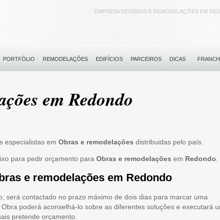
EMPRESA DEOBRAS E REMODELAÇÕES EM RE
PORTFÓLIO
REMODELAÇÕES
EDIFÍCIOS
PARCEIROS
DICAS
FRANCH
lações em Redondo
s especialistas em
Obras e remodelações
distribuidas pelo país.
aixo para pedir orçamento para
Obras e remodelações
em
Redondo
.
obras e remodelações em Redondo
o, será contactado no prazo máximo de dois dias para marcar uma
 de Obra poderá aconselhá-lo sobre as diferentes soluções e executará 
uais pretende orçamento.