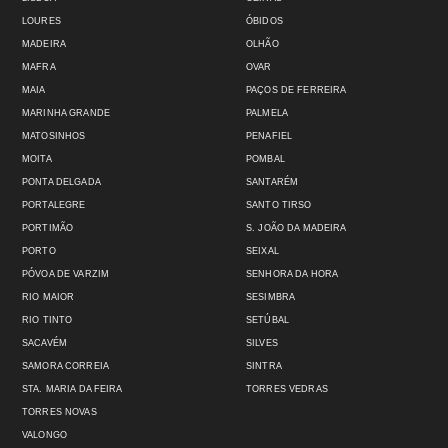
LOURES
ÓBIDOS
MADEIRA
OLHÃO
MAFRA
OVAR
MAIA
PAÇOS DE FERREIRA
MARINHA GRANDE
PALMELA
MATOSINHOS
PENAFIEL
MOITA
POMBAL
PONTA DELGADA
SANTARÉM
PORTALEGRE
SANTO TIRSO
PORTIMÃO
S. JOÃO DA MADEIRA
PORTO
SEIXAL
PÓVOA DE VARZIM
SENHORA DA HORA
RIO MAIOR
SESIMBRA
RIO TINTO
SETÚBAL
SACAVÉM
SILVES
SAMORA CORREIA
SINTRA
STA. MARIA DA FEIRA
TORRES VEDRAS
TORRES NOVAS
VALONGO